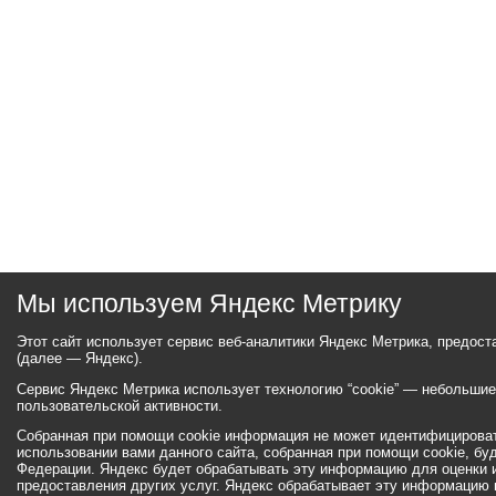
Мы используем Яндекс Метрику
Этот сайт использует сервис веб-аналитики Яндекс Метрика, предос
(далее — Яндекс).
Сервис Яндекс Метрика использует технологию “cookie” — небольши
пользовательской активности.
Собранная при помощи cookie информация не может идентифицироват
использовании вами данного сайта, собранная при помощи cookie, бу
Федерации. Яндекс будет обрабатывать эту информацию для оценки ис
предоставления других услуг. Яндекс обрабатывает эту информацию 