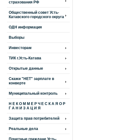
страхования РФ
Общественный совет Усть-
Катавского городского округа
ОДН информация
Выборы
Инвесторам
ТИК г.Усть-Катава
Открытые данные
Скажи "НЕТ" зарплате в
конверте
Муниципальный контроль
Н Е К О М М Е Р Ч Е С К А Я О Р
Г А Н И З А Ц И Я
Защита прав потребителей
Реальные дела
Почетные граждане Усть-