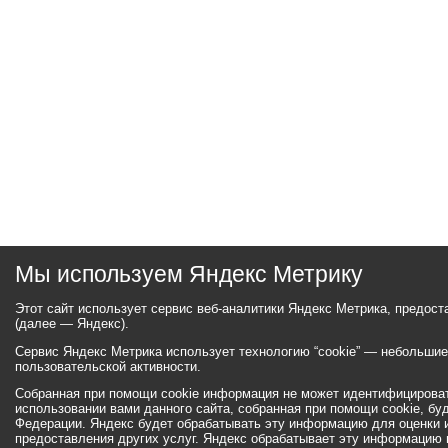
Мы используем Яндекс Метрику
Этот сайт использует сервис веб-аналитики Яндекс Метрика, предос
(далее — Яндекс).
Сервис Яндекс Метрика использует технологию “cookie” — небольши
пользовательской активности.
Собранная при помощи cookie информация не может идентифицироват
использовании вами данного сайта, собранная при помощи cookie, бу
Федерации. Яндекс будет обрабатывать эту информацию для оценки ис
предоставления других услуг. Яндекс обрабатывает эту информацию 