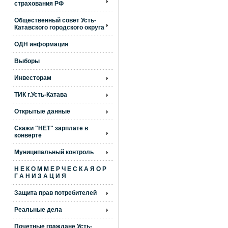
страхования РФ
Общественный совет Усть-
Катавского городского округа
ОДН информация
Выборы
Инвесторам
ТИК г.Усть-Катава
Открытые данные
Скажи "НЕТ" зарплате в
конверте
Муниципальный контроль
Н Е К О М М Е Р Ч Е С К А Я О Р
Г А Н И З А Ц И Я
Защита прав потребителей
Реальные дела
Почетные граждане Усть-