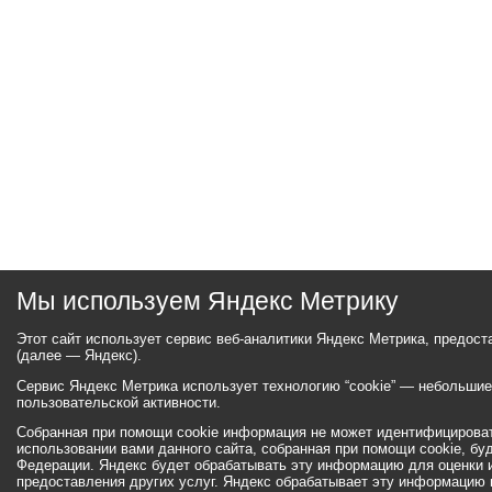
Мы используем Яндекс Метрику
Этот сайт использует сервис веб-аналитики Яндекс Метрика, предос
(далее — Яндекс).
Сервис Яндекс Метрика использует технологию “cookie” — небольши
пользовательской активности.
Собранная при помощи cookie информация не может идентифицироват
использовании вами данного сайта, собранная при помощи cookie, бу
Федерации. Яндекс будет обрабатывать эту информацию для оценки ис
предоставления других услуг. Яндекс обрабатывает эту информацию 