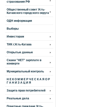
страхования РФ
Общественный совет Усть-
Катавского городского округа
ОДН информация
Выборы
Инвесторам
ТИК г.Усть-Катава
Открытые данные
Скажи "НЕТ" зарплате в
конверте
Муниципальный контроль
Н Е К О М М Е Р Ч Е С К А Я О Р
Г А Н И З А Ц И Я
Защита прав потребителей
Реальные дела
Почетные граждане Усть-