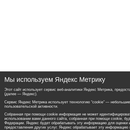
Мы используем Яндекс Метрику
Этот сайт использует сервис веб-аналитики Яндекс Метрика, предос
(далее — Яндекс).
Сервис Яндекс Метрика использует технологию “cookie” — небольши
пользовательской активности.
Собранная при помощи cookie информация не может идентифицироват
использовании вами данного сайта, собранная при помощи cookie, бу
Федерации. Яндекс будет обрабатывать эту информацию для оценки ис
предоставления других услуг. Яндекс обрабатывает эту информацию 