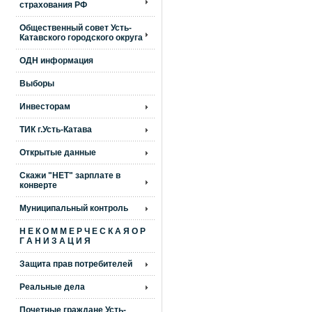
страхования РФ
Общественный совет Усть-
Катавского городского округа
ОДН информация
Выборы
Инвесторам
ТИК г.Усть-Катава
Открытые данные
Скажи "НЕТ" зарплате в
конверте
Муниципальный контроль
Н Е К О М М Е Р Ч Е С К А Я О Р
Г А Н И З А Ц И Я
Защита прав потребителей
Реальные дела
Почетные граждане Усть-