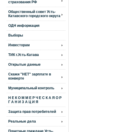
страхования РФ
Общественный совет Усть-
Катавского городского округа
ОДН информация
Выборы
Инвесторам
ТИК г.Усть-Катава
Открытые данные
Скажи "НЕТ" зарплате в
конверте
Муниципальный контроль
Н Е К О М М Е Р Ч Е С К А Я О Р
Г А Н И З А Ц И Я
Защита прав потребителей
Реальные дела
Почетные граждане Усть-