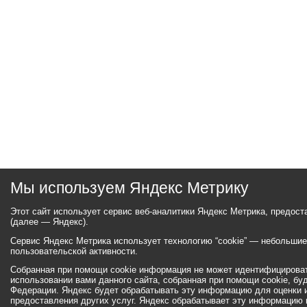
Мы используем Яндекс Метрику
Этот сайт использует сервис веб-аналитики Яндекс Метрика, предос
(далее — Яндекс).
Сервис Яндекс Метрика использует технологию “cookie” — небольши
пользовательской активности.
Собранная при помощи cookie информация не может идентифицироват
использовании вами данного сайта, собранная при помощи cookie, бу
Федерации. Яндекс будет обрабатывать эту информацию для оценки ис
предоставления других услуг. Яндекс обрабатывает эту информацию 