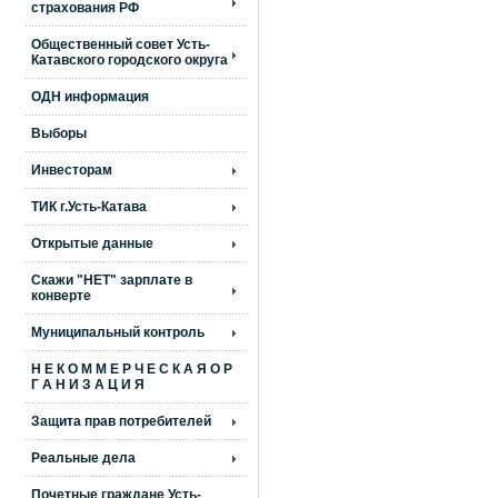
страхования РФ
Общественный совет Усть-
Катавского городского округа
ОДН информация
Выборы
Инвесторам
ТИК г.Усть-Катава
Открытые данные
Скажи "НЕТ" зарплате в
конверте
Муниципальный контроль
Н Е К О М М Е Р Ч Е С К А Я О Р
Г А Н И З А Ц И Я
Защита прав потребителей
Реальные дела
Почетные граждане Усть-