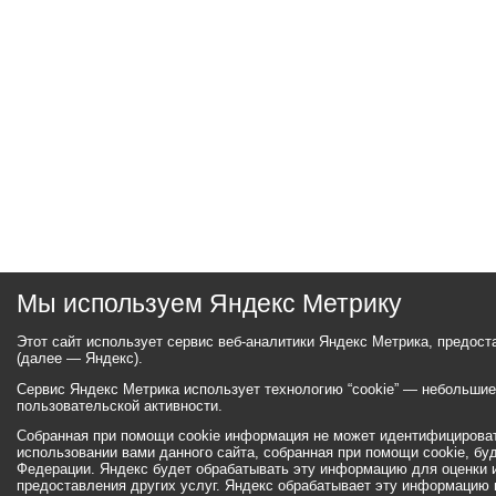
Мы используем Яндекс Метрику
Этот сайт использует сервис веб-аналитики Яндекс Метрика, предос
(далее — Яндекс).
Сервис Яндекс Метрика использует технологию “cookie” — небольши
пользовательской активности.
Собранная при помощи cookie информация не может идентифицироват
использовании вами данного сайта, собранная при помощи cookie, бу
Федерации. Яндекс будет обрабатывать эту информацию для оценки ис
предоставления других услуг. Яндекс обрабатывает эту информацию 