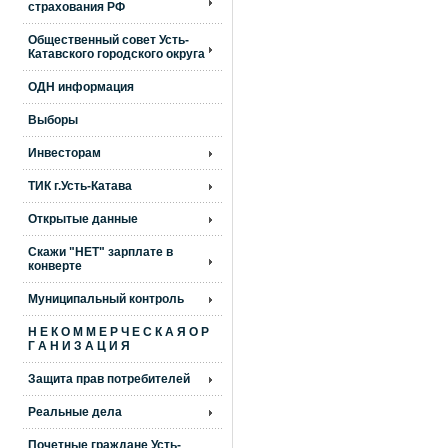
страхования РФ
Общественный совет Усть-
Катавского городского округа
ОДН информация
Выборы
Инвесторам
ТИК г.Усть-Катава
Открытые данные
Скажи "НЕТ" зарплате в
конверте
Муниципальный контроль
Н Е К О М М Е Р Ч Е С К А Я О Р
Г А Н И З А Ц И Я
Защита прав потребителей
Реальные дела
Почетные граждане Усть-