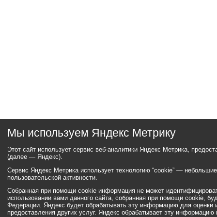
Мы используем Яндекс Метрику
Этот сайт использует сервис веб-аналитики Яндекс Метрика, предос
(далее — Яндекс).
Сервис Яндекс Метрика использует технологию “cookie” — небольши
пользовательской активности.
Собранная при помощи cookie информация не может идентифицироват
использовании вами данного сайта, собранная при помощи cookie, бу
Федерации. Яндекс будет обрабатывать эту информацию для оценки ис
предоставления других услуг. Яндекс обрабатывает эту информацию 