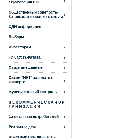
страхования РФ
Общественный совет Усть-
Катавского городского округа
ОДН информация
Выборы
Инвесторам
ТИК г.Усть-Катава
Открытые данные
Скажи "НЕТ" зарплате в
конверте
Муниципальный контроль
Н Е К О М М Е Р Ч Е С К А Я О Р
Г А Н И З А Ц И Я
Защита прав потребителей
Реальные дела
Почетные граждане Усть-