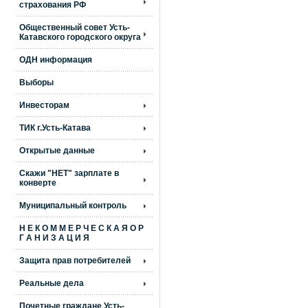
страхования РФ
Общественный совет Усть-
Катавского городского округа
ОДН информация
Выборы
Инвесторам
ТИК г.Усть-Катава
Открытые данные
Скажи "НЕТ" зарплате в
конверте
Муниципальный контроль
Н Е К О М М Е Р Ч Е С К А Я О Р
Г А Н И З А Ц И Я
Защита прав потребителей
Реальные дела
Почетные граждане Усть-