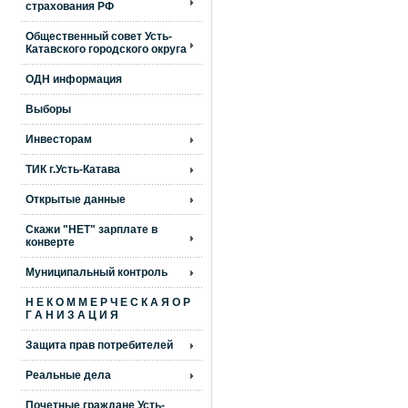
страхования РФ
Общественный совет Усть-
Катавского городского округа
ОДН информация
Выборы
Инвесторам
ТИК г.Усть-Катава
Открытые данные
Скажи "НЕТ" зарплате в
конверте
Муниципальный контроль
Н Е К О М М Е Р Ч Е С К А Я О Р
Г А Н И З А Ц И Я
Защита прав потребителей
Реальные дела
Почетные граждане Усть-