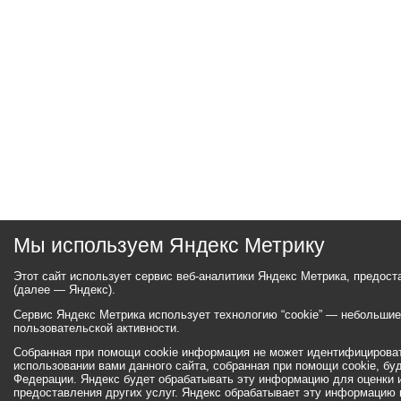
Мы используем Яндекс Метрику
Этот сайт использует сервис веб-аналитики Яндекс Метрика, предос
(далее — Яндекс).
Сервис Яндекс Метрика использует технологию “cookie” — небольши
пользовательской активности.
Собранная при помощи cookie информация не может идентифицироват
использовании вами данного сайта, собранная при помощи cookie, бу
Федерации. Яндекс будет обрабатывать эту информацию для оценки ис
предоставления других услуг. Яндекс обрабатывает эту информацию 