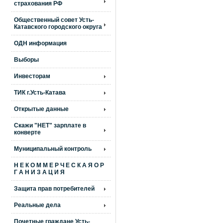
страхования РФ
Общественный совет Усть-
Катавского городского округа
ОДН информация
Выборы
Инвесторам
ТИК г.Усть-Катава
Открытые данные
Скажи "НЕТ" зарплате в
конверте
Муниципальный контроль
Н Е К О М М Е Р Ч Е С К А Я О Р
Г А Н И З А Ц И Я
Защита прав потребителей
Реальные дела
Почетные граждане Усть-