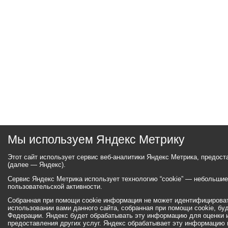
Мы используем Яндекс Метрику
Этот сайт использует сервис веб-аналитики Яндекс Метрика, предос
(далее — Яндекс).
Сервис Яндекс Метрика использует технологию “cookie” — небольши
пользовательской активности.
Собранная при помощи cookie информация не может идентифицироват
использовании вами данного сайта, собранная при помощи cookie, бу
Федерации. Яндекс будет обрабатывать эту информацию для оценки ис
предоставления других услуг. Яндекс обрабатывает эту информацию 