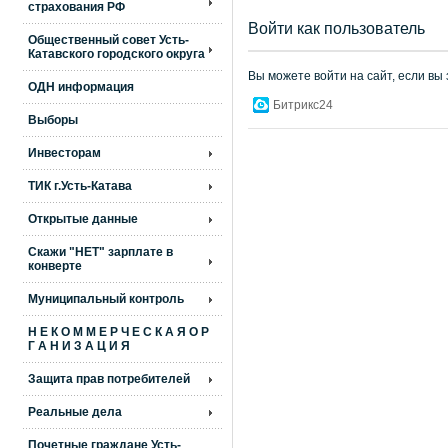
страхования РФ
Войти как пользователь
Общественный совет Усть-
Катавского городского округа
Вы можете войти на сайт, если вы
ОДН информация
Битрикс24
Выборы
Инвесторам
ТИК г.Усть-Катава
Открытые данные
Скажи "НЕТ" зарплате в
конверте
Муниципальный контроль
Н Е К О М М Е Р Ч Е С К А Я О Р
Г А Н И З А Ц И Я
Защита прав потребителей
Реальные дела
Почетные граждане Усть-