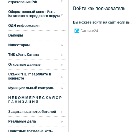
страхования РФ
Войти как пользователь
Общественный совет Усть-
Катавского городского округа
Вы можете войти на сайт, если вы
ОДН информация
Битрикс24
Выборы
Инвесторам
ТИК г.Усть-Катава
Открытые данные
Скажи "НЕТ" зарплате в
конверте
Муниципальный контроль
Н Е К О М М Е Р Ч Е С К А Я О Р
Г А Н И З А Ц И Я
Защита прав потребителей
Реальные дела
Почетные граждане Усть-