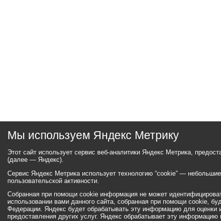
Мы используем Яндекс Метрику
Этот сайт использует сервис веб-аналитики Яндекс Метрика, предос
(далее — Яндекс).
Сервис Яндекс Метрика использует технологию “cookie” — небольши
пользовательской активности.
Собранная при помощи cookie информация не может идентифицироват
использовании вами данного сайта, собранная при помощи cookie, бу
Федерации. Яндекс будет обрабатывать эту информацию для оценки ис
предоставления других услуг. Яндекс обрабатывает эту информацию 