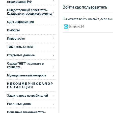
страхования РФ
Войти как пользователь
Общественный совет Усть-
Катавского городского округа
Вы можете войти на сайт, если вы
ОДН информация
Битрикс24
Выборы
Инвесторам
ТИК г.Усть-Катава
Открытые данные
Скажи "НЕТ" зарплате в
конверте
Муниципальный контроль
Н Е К О М М Е Р Ч Е С К А Я О Р
Г А Н И З А Ц И Я
Защита прав потребителей
Реальные дела
Почетные граждане Усть-