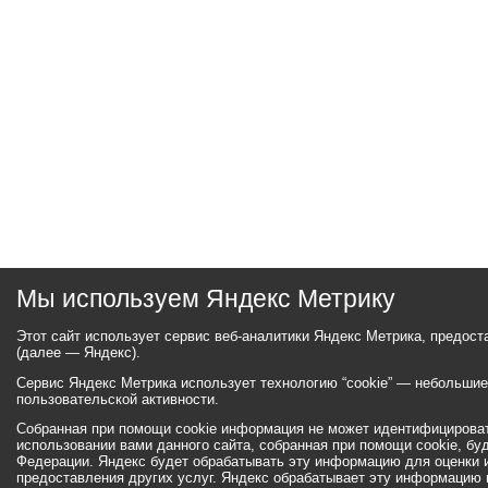
Мы используем Яндекс Метрику
Этот сайт использует сервис веб-аналитики Яндекс Метрика, предос
(далее — Яндекс).
Сервис Яндекс Метрика использует технологию “cookie” — небольши
пользовательской активности.
Собранная при помощи cookie информация не может идентифицироват
использовании вами данного сайта, собранная при помощи cookie, бу
Федерации. Яндекс будет обрабатывать эту информацию для оценки ис
предоставления других услуг. Яндекс обрабатывает эту информацию 