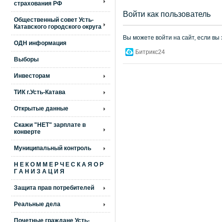
страхования РФ
Войти как пользователь
Общественный совет Усть-
Катавского городского округа
Вы можете войти на сайт, если вы
ОДН информация
Битрикс24
Выборы
Инвесторам
ТИК г.Усть-Катава
Открытые данные
Скажи "НЕТ" зарплате в
конверте
Муниципальный контроль
Н Е К О М М Е Р Ч Е С К А Я О Р
Г А Н И З А Ц И Я
Защита прав потребителей
Реальные дела
Почетные граждане Усть-