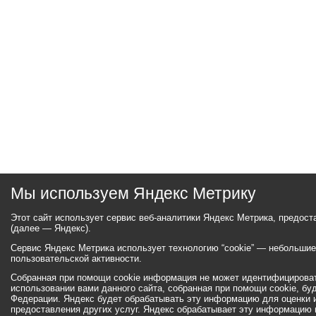
Мы используем Яндекс Метрику
Этот сайт использует сервис веб-аналитики Яндекс Метрика, предос
(далее — Яндекс).
Сервис Яндекс Метрика использует технологию “cookie” — небольши
пользовательской активности.
Собранная при помощи cookie информация не может идентифицироват
использовании вами данного сайта, собранная при помощи cookie, бу
Федерации. Яндекс будет обрабатывать эту информацию для оценки ис
предоставления других услуг. Яндекс обрабатывает эту информацию 