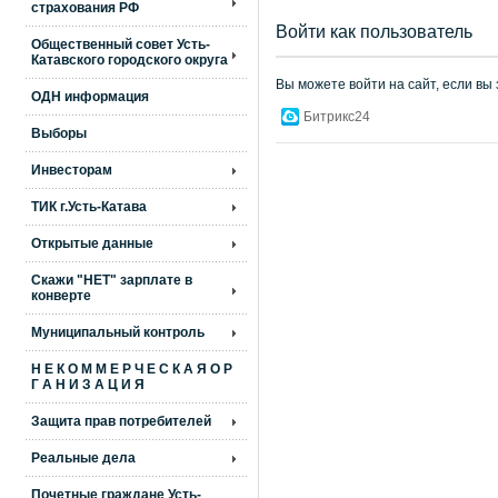
страхования РФ
Войти как пользователь
Общественный совет Усть-
Катавского городского округа
Вы можете войти на сайт, если вы
ОДН информация
Битрикс24
Выборы
Инвесторам
ТИК г.Усть-Катава
Открытые данные
Скажи "НЕТ" зарплате в
конверте
Муниципальный контроль
Н Е К О М М Е Р Ч Е С К А Я О Р
Г А Н И З А Ц И Я
Защита прав потребителей
Реальные дела
Почетные граждане Усть-