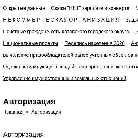
Открытые данные
Скажи "НЕТ" зарплате в конверте
Н Е К О М М Е Р Ч Е С К А Я О Р Г А Н И З А Ц И Я
Защи
Почетные граждане Усть-Катавского городского округа
Б
Национальные проекты
Перепись населения 2020
Ан
выявление правообладателей ранее учтенных объектов н
Оценка регулирующего воздействия проектов и эксперти
Управление имущественных и земельных отношений
Авторизация
Главная
>
Авторизация
Авторизация