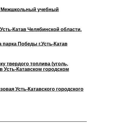
У "Межшкольный учебный
Усть-Катав Челябинской области.
 парка Победы г.Усть-Катав
у твердого топлива (уголь,
в Усть-Катавском городском
овая Усть-Катавского городского