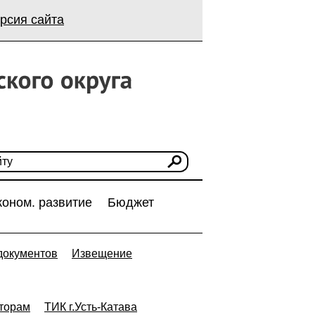
рсия сайта
коном. развитие
Бюджет
документов
Извещение
торам
ТИК г.Усть-Катава