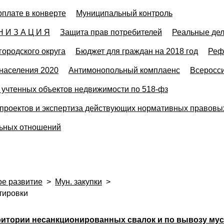
рплате в конверте
Муниципальный контроль
Н И З А Ц И Я
Защита прав потребителей
Реальные де
городского округа
Бюджет для граждан на 2018 год
Реф
населения 2020
Антимонопольный комплаенс
Всеросси
учтенных объектов недвижимости по 518-фз
проектов и экспертиза действующих нормативных правовы
льных отношений
ое развитие
>
Мун. закупки
>
тировки
ритории несанкционированных свалок и по вывозу мус