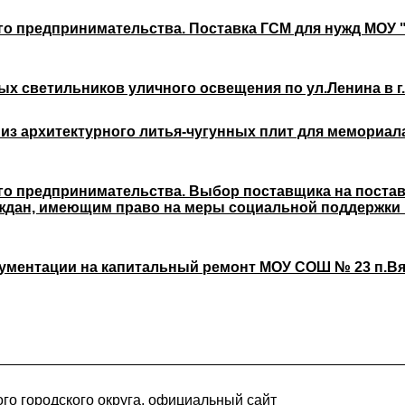
го предпринимательства. Поставка ГСМ для нужд МО
ых светильников уличного освещения по ул.Ленина в г.
 из архитектурного литья-чугунных плит для мемориала
о предпринимательства. Выбор поставщика на поставк
ждан, имеющим право на меры социальной поддержки 
ументации на капитальный ремонт МОУ СОШ № 23 п.Вяз
го городского округа, официальный сайт