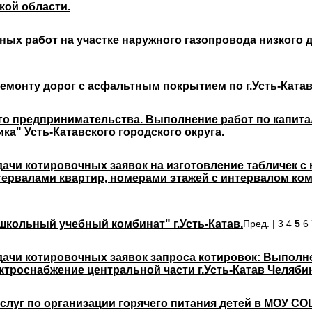
кой области.
х работ на участке наружного газопровода низкого да
монту дорог с асфальтным покрытием по г.Усть-Катав
го предпринимательства. Выполнение работ по капита
а" Усть-Катавского городского округа.
ачи котировочных заявок на изготовление табличек с 
ервалами квартир, номерами этажей с интервалом ком
кольный учебный комбинат" г.Усть-Катав.
Пред.
|
3
4
5
6
дачи котировочных заявок запроса котировок: Выпол
ктроснабжение центральной части г.Усть-Катав Челяби
луг по организации горячего питания детей в МОУ СОШ