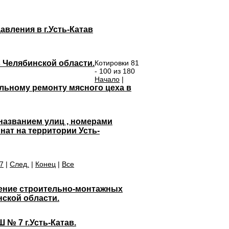
вления в г.Усть-Катав
 Челябинской области.
Котировки 81
- 100 из 180
Начало
|
льному ремонту мясного цеха в
названием улиц , номерами
нат на территории Усть-
7
|
След.
|
Конец
|
Все
нение строительно-монтажных
нской области.
 № 7 г.Усть-Катав.