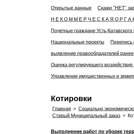
Открытые данные
Скажи "НЕТ" за
Н Е К О М М Е Р Ч Е С К А Я О Р Г А 
Почетные граждане Усть-Катавского 
Национальные проекты
Перепись 
выявление правообладателей ранее 
Оценка регулирующего воздействия 
Управление имущественных и земе
Котировки
Главная
>
Социально экономическ
Старый Муниципальный заказ
>
Ко
Выполнение работ по уборке тер