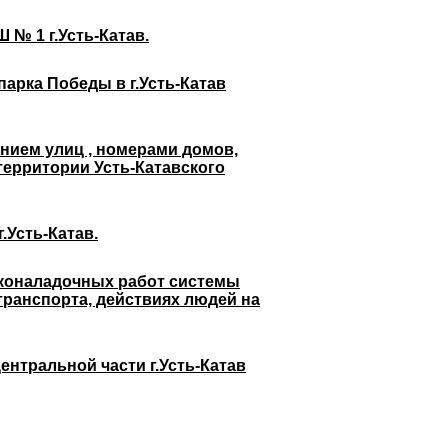
 № 1 г.Усть-Катав.
арка Победы в г.Усть-Катав
нием улиц , номерами домов,
территории Усть-Катавского
.Усть-Катав.
сконаладочных работ системы
ранспорта, действиях людей на
нтральной части г.Усть-Катав