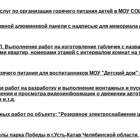
луг по организации горячего питания детей в МОУ СОШ
ивной алюминевой панели с надписью для мемориала п
 Выполнение работ на изготовление табличек с назва
и квартир, номерами этажей с интервалом комнат на 
рячего питания для воспитанников МОУ "Детский дом" г
 работ на разработку и выполнение монтажных и пу
нения и просмотра видеоинформации о двежении автот
и.т.д.
х работ по объекту: "Резервное электроснабжение це
лы парка Победы в г.Усть-Катав Челябинской области.