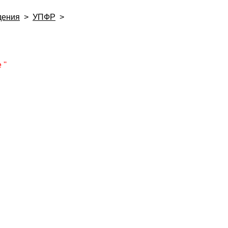
дения
>
УПФР
>
''