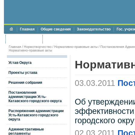
Главная
Общие сведения
Законодательство
Гос. учре
Торги и аукционы
Противодействие коррупции
Главная
/
Нормотворчество
/
Нормативно-правовые акты
/
Постановления Админи
Нормативно-правовые акты
Нормативн
Устав Округа
Проекты устава
03.03.2011
Пос
Решения собрания
Постановления
администрации Усть-
Об утверждени
Катавского городского округа
эффективности 
Распоряжения администрации
Усть-Катавского городского
городского окру
округа
Административные
02.03.2011
Пос
регламенты