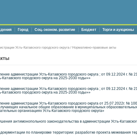
ждения
Город
Соц.-эконом. развитие
Бюджет
Торги и аукционы
страции Усть-Катавского городского округа
/ Нормативно-правовые акты
акты
ение администрации Усть-Катавского городского округа ; от 09.12.2024 г.
-Катавского городского округа на 2025-2030 годы»»
ение администрации Усть-Катавского городского округа ; от 09.12.2024 г.
-Катавского городского округа на 2025-2030 годы»»
ение администрации Усть-Катавского городского округа от 25.07.2022г. № 1
олучающих начальное общее образование в муниципальных образовательных 
тельных организациях Усть-Катавского городского округа»
шения антимонопольного законодательства в администрации Усть-Катавского
 документации по планировке территории: разработке проекта межевания т