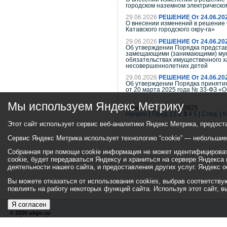
городском наземном электрическом
29.06.2026
РЕШЕНИЕ От 24.06.20
О внесении изменений в решение С
Катавского городского окру-га»
29.06.2026
РЕШЕНИЕ От 24.06.20
Об утверждении Порядка представ
замещающими (занимающими) муниц
обязательствах имущественного ха
несовершеннолетних детей
29.06.2026
РЕШЕНИЕ От 24.06.20
Об утверждении Порядка принятия
от 20 марта 2025 года № 33-ФЗ «
Мы используем Яндекс Метрику
Новости 41 - 60 из 10825
Начало
|
Пред.
|
1
2
3
4
5
|
След.
|
К
Этот сайт использует сервис веб-аналитики Яндекс Метрика, предост
Сервис Яндекс Метрика использует технологию “cookie” — небольши
Собранная при помощи cookie информация не может идентифицировать
cookie, будет передаваться Яндексу и храниться на сервере Яндекса
деятельности нашего сайта, и предоставления других услуг. Яндекс
Вы можете отказаться от использования cookies, выбрав соответствующ
повлиять на работу некоторых функций сайта. Используя этот сайт, 
Я согласен
© 2026 ukgo.su
ул. Ленина, 47а
тел.: +7 (351-67) 2-52-34