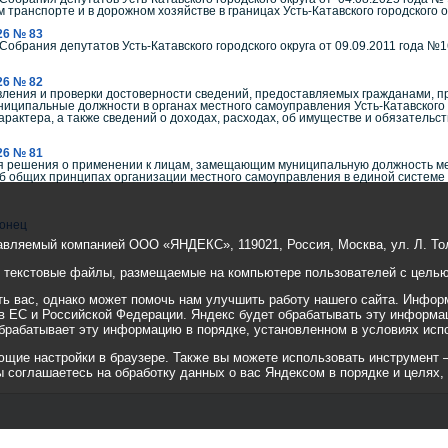
 транспорте и в дорожном хозяйстве в границах Усть-Катавского городского о
26 № 83
обрания депутатов Усть-Катавского городского округа от 09.09.2011 года №
26 № 82
ления и проверки достоверности сведений, предоставляемых гражданами, 
ипальные должности в органах местного самоуправления Усть-Катавского гор
рактера, а также сведений о доходах, расходах, об имуществе и обязательств
26 № 81
 решения о применении к лицам, замещающим муниципальную должность мер 
Об общих принципах организации местного самоуправления в единой системе
онец
авляемый компанией ООО «ЯНДЕКС», 119021, Россия, Москва, ул. Л. Тол
е текстовые файлы, размещаемые на компьютере пользователей с целью 
 вас, однако может помочь нам улучшить работу нашего сайта. Информ
 в ЕС и Российской Федерации. Яндекс будет обрабатывать эту информа
 обрабатывает эту информацию в порядке, установленном в условиях исп
ие настройки в браузере. Также вы можете использовать инструмент — ht
вы соглашаетесь на обработку данных о вас Яндексом в порядке и целях,