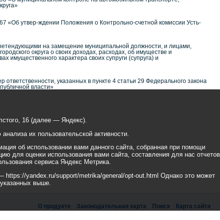
круга»
167 «Об утвер-ждении Положения о Контрольно-счетной комиссии Усть-
претендующими на замещение муниципальной должности, и лицами,
одского округа о своих доходах, расходах, об имуществе и
ах имущественного характера своих супруги (супруга) и
ответственности, указанных в пункте 4 статьи 29 Федерального закона
 публичной власти»
стого, 16 (далее — Яндекс).
анализа их пользовательской активности.
ация об использовании вами данного сайта, собранная при помощи
цию для оценки использования вами сайта, составления для нас отчетов
ользования сервиса Яндекс Метрика.
tps://yandex.ru/support/metrika/general/opt-out.html Однако это может
 указанных выше.
О продукте
Законодательная карта
Поиск
Карта сайта