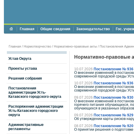
Главная
Общие сведения
Законодательство
Гос. учре
Главная
/
Нормотворчество
/
Нормативно-правовые акты
/
Постановления Админи
Нормативно-правовые 
Устав Округа
Проекты устава
10.07.2026
Постановление № 936
О внесении изменений в постановл
современной городской среды Усть
Решения собрания
10.07.2026
Постановление № 936
О внесении изменений в постановл
Постановления
современной городской среды Усть
администрации Усть-
Катавского городского округа
09.07.2026
Постановление № 930
О внесении изменений в постановл
горячего питания обучающихся, п
Распоряжения администрации
обучающихся в указанных образова
Усть-Катавского городского
округа
09.07.2026
Постановление № 929
Об утверждении карты рисков нару
Административные
08.07.2026
Постановление № 920
регламенты
О принятии решения о подготовке