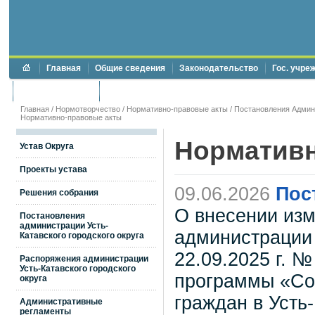
Главная
Общие сведения
Законодательство
Гос. учре
Торги и аукционы
Противодействие коррупции
Главная
/
Нормотворчество
/
Нормативно-правовые акты
/
Постановления Админи
Нормативно-правовые акты
Нормативн
Устав Округа
Проекты устава
09.06.2026
Пос
Решения собрания
О внесении изм
Постановления
администрации Усть-
администрации 
Катавского городского округа
22.09.2025 г. 
Распоряжения администрации
Усть-Катавского городского
программы «Со
округа
граждан в Усть-
Административные
регламенты