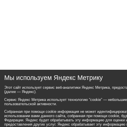
Мы используем Яндекс Метрику
Этот сайт использует сервис веб-аналитики Яндекс Метрика, предос
(далее — Яндекс).
Сервис Яндекс Метрика использует технологию “cookie” — небольши
пользовательской активности.
Собранная при помощи cookie информация не может идентифицироват
использовании вами данного сайта, собранная при помощи cookie, бу
Федерации. Яндекс будет обрабатывать эту информацию для оценки ис
предоставления других услуг. Яндекс обрабатывает эту информацию 