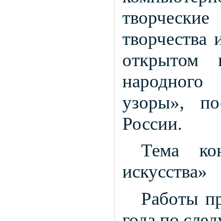
творческие
творчества 
открытом г
народного 
узоры», п
России.
Тема ко
искусства»
Работы п
года по сле