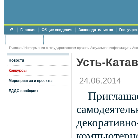
Главная
Общие сведения
Законодательство
Гос. учре
Торги и аукционы
Противодействие коррупции
Главная
/
Информация о государственном органе
/
Актуальная информация
/
Ан
Усть-Ката
Новости
Конкурсы
24.06.2014
Мероприятия и проекты
ЕДДС сообщает
Пригла
самодеяте
декоратив
компьютер