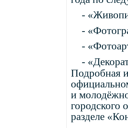
- «Живопи
- «Фотог
- «Фотоар
- «Декора
Подробная и
официальном
и молодёжно
городского 
разделе «Ко