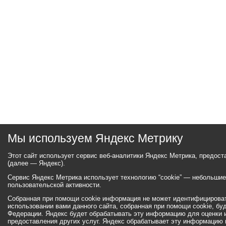
Мы используем Яндекс Метрику
Этот сайт использует сервис веб-аналитики Яндекс Метрика, предос
(далее — Яндекс).
Сервис Яндекс Метрика использует технологию “cookie” — небольши
пользовательской активности.
Собранная при помощи cookie информация не может идентифицироват
использовании вами данного сайта, собранная при помощи cookie, бу
Федерации. Яндекс будет обрабатывать эту информацию для оценки ис
предоставления других услуг. Яндекс обрабатывает эту информацию 