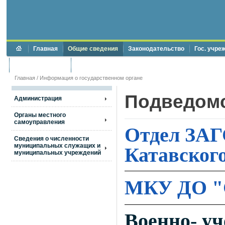
Главная
Общие сведения
Законодательство
Гос. учре
Торги и аукционы
Противодействие коррупции
Главная
/
Информация о государственном органе
Подведомс
Администрация
Органы местного
самоуправления
Отдел ЗАГ
Сведения о численности
муниципальных служащих и
Катавского
муниципальных учреждений
МКУ ДО "
Военно- у