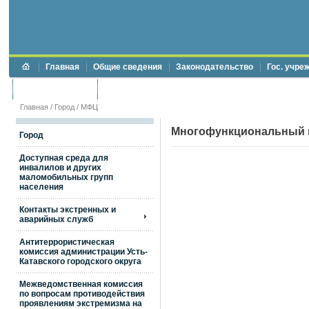
Главная
Общие сведения
Законодательство
Гос. учре
Торги и аукционы
Противодействие коррупции
Главная
/
Город
/
МФЦ
Многофункциональный 
Город
Доступная среда для
инвалилов и других
маломобильных групп
населения
Контакты экстренных и
аварийных служб
Антитеррористическая
комиссия администрации Усть-
Катавского городского округа
Межведомственная комиссия
по вопросам противодействия
проявлениям экстремизма на