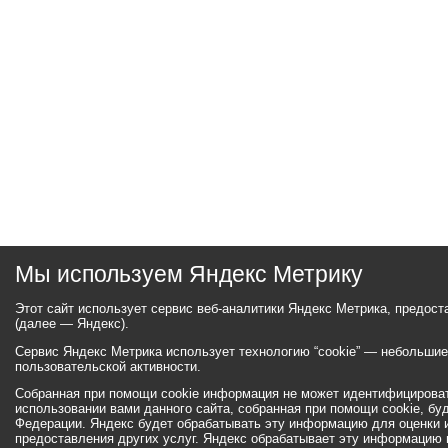
Мы используем Яндекс Метрику
Этот сайт использует сервис веб-аналитики Яндекс Метрика, предос
(далее — Яндекс).
Сервис Яндекс Метрика использует технологию “cookie” — небольши
пользовательской активности.
Собранная при помощи cookie информация не может идентифицироват
использовании вами данного сайта, собранная при помощи cookie, бу
Федерации. Яндекс будет обрабатывать эту информацию для оценки ис
предоставления других услуг. Яндекс обрабатывает эту информацию 