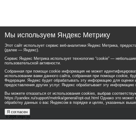
Мы используем Яндекс Метрику
Этот сайт использует сервис веб-аналитики Яндекс Метрика, предос
(далее — Яндекс).
Сервис Яндекс Метрика использует технологию “cookie” — небольши
пользовательской активности.
Собранная при помощи cookie информация не может идентифицироват
использовании вами данного сайта, собранная при помощи cookie, бу
Федерации. Яндекс будет обрабатывать эту информацию для оценки ис
предоставления других услуг. Яндекс обрабатывает эту информацию 
Вы можете отказаться от использования cookies, выбрав соответств
https://yandex.ru/support/metrika/general/opt-out.html Однако это мо
обработку данных о вас Яндексом в порядке и целях, указанных выше
Я согласен
© 2026 ukgo.su
ул. Ленина, 47а
тел.: +7 (351-67) 2-52-34
Эл. почта:
adm-pressa@yandex.ru
© 2001-2010 «Би