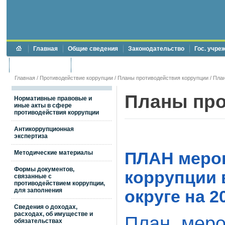
Главная
Общие сведения
Законодательство
Гос. учре
Торги и аукционы
Противодействие коррупции
Главная
/
Противодействие коррупции
/
Планы противодействия коррупции
/ Пла
Планы про
Нормативные правовые и
иные акты в сфере
противодействия коррупции
Антикоррупционная
экспертиза
Методические материалы
ПЛАН меро
Формы документов,
коррупции 
связанные с
противодействием коррупции,
для заполнения
округе на 2
Сведения о доходах,
расходах, об имуществе и
План меро
обязательствах