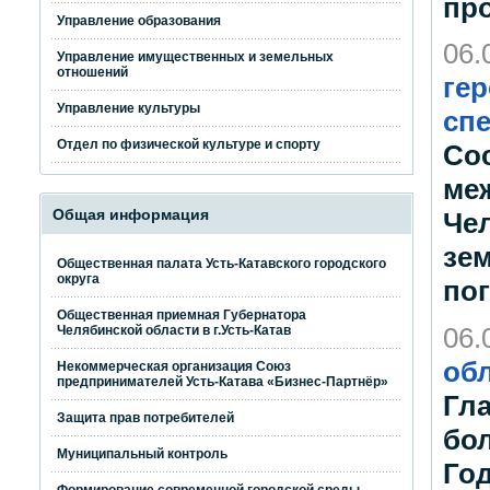
пр
Управление образования
06.
Управление имущественных и земельных
отношений
ге
Управление культуры
сп
Отдел по физической культуре и спорту
Со
ме
Общая информация
Че
зе
Общественная палата Усть-Катавского городского
округа
по
Общественная приемная Губернатора
06.
Челябинской области в г.Усть-Катав
обл
Некоммерческая организация Союз
предпринимателей Усть-Катава «Бизнес-Партнёр»
Гл
Защита прав потребителей
бол
Муниципальный контроль
Год