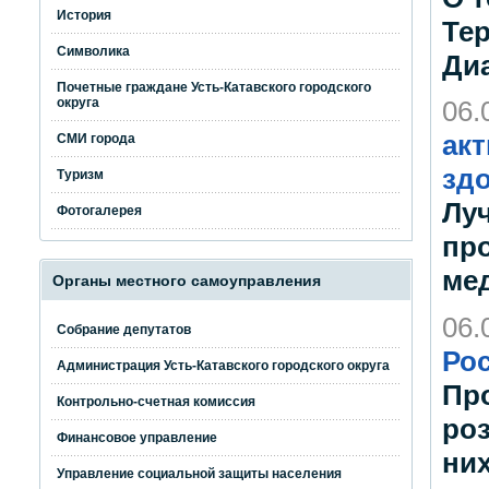
История
Те
Символика
Ди
Почетные граждане Усть-Катавского городского
округа
06.
акт
СМИ города
зд
Туризм
Лу
Фотогалерея
пр
ме
Органы местного самоуправления
06.
Собрание депутатов
Ро
Администрация Усть-Катавского городского округа
Пр
Контрольно-счетная комиссия
роз
Финансовое управление
ни
Управление социальной защиты населения