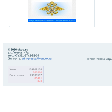
© 2026 ukgo.su
ул. Ленина, 47а
тел.: +7 (351-67) 2-52-34
Эл. почта:
adm-pressa@yandex.ru
© 2001-2010 «Битр
Хиты
109809108
263460
Посетители
29333537
85491
373