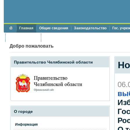
Главная
Общие сведения
Законодательство
Гос. учре
Торги и аукционы
Противодействие коррупции
Добро пожаловать
Правительство Челябинской области
Но
06.
вы
Из
Го
О городе
Ро
Информация
О т