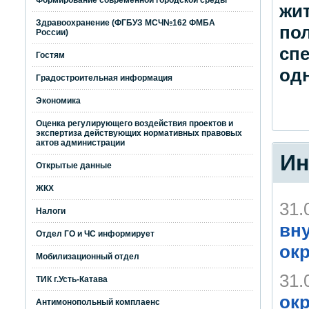
Формирование современной городской среды
жи
Здравоохранение (ФГБУЗ МСЧ№162 ФМБА
пол
России)
сп
Гостям
од
Градостроительная информация
Экономика
Оценка регулирующего воздействия проектов и
экспертиза действующих нормативных правовых
актов администрации
Ин
Открытые данные
ЖКХ
31.
Налоги
вну
Отдел ГО и ЧС информирует
окр
Мобилизационный отдел
31.
ТИК г.Усть-Катава
ок
Антимонопольный комплаенс