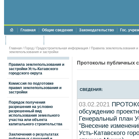
Главная
Общие сведения
Законодательство
Гос. учре
Торги и аукционы
Противодействие коррупции
Главная
/
Город
/
Градостроительная информация
/
Правила землепользования и 
землепользования и застройки
Протоколы публичных с
Правила землепользования и
застройки Усть-Катавского
городского округа
Комиссия по подготовке
правил землепользования и
СВЕДЕНИЯ:
застройки
Порядок получения
03.02.2021
ПРОТОКОЛ
разрешения на условно
обсуждению проектн
разрешенный вид
использования земельного
Генеральный план Ус
участка или объекта
капитального строительства
"Внесение изменени
Усть-Катавского гор
Заключения о результатах
публичных слушаний и