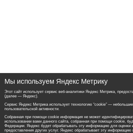
Мы используем Яндекс Метрику
Этот сайт использует сервис веб-аналитики Яндекс Метрика, предос
(далее — Яндекс).
Сервис Яндекс Метрика использует технологию “cookie” — небольши
пользовательской активности.
Собранная при помощи cookie информация не может идентифицироват
использовании вами данного сайта, собранная при помощи cookie, бу
Федерации. Яндекс будет обрабатывать эту информацию для оценки ис
предоставления других услуг. Яндекс обрабатывает эту информацию 