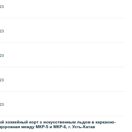
23
23
23
23
23
й хоккейный корт с искусственным льдом в каркасно-
орожная между МКР-5 и МКР-6, г. Усть-Катав