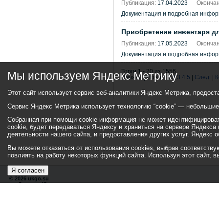
Публикация:
17.04.2023
Окончан
Документация и подробная инфо
Приобретение инвентаря дл
Публикация:
17.05.2023
Окончан
Документация и подробная инфо
Торги 1 - 20 из 1556
Мы используем Яндекс Метрику
Начало | Пред. |
1
2
3
4
5
|
След.
|
К
Этот сайт использует сервис веб-аналитики Яндекс Метрика, предост
Сервис Яндекс Метрика использует технологию “cookie” — небольши
Собранная при помощи cookie информация не может идентифицировать
cookie, будет передаваться Яндексу и храниться на сервере Яндекса
деятельности нашего сайта, и предоставления других услуг. Яндекс
Вы можете отказаться от использования cookies, выбрав соответствующ
повлиять на работу некоторых функций сайта. Используя этот сайт, 
Я согласен
© 2026 ukgo.su
ул. Ленина, 47а
тел.: +7 (351-67) 2-52-34
Эл. почта:
adm-pressa@yandex.ru
Хиты
110121549