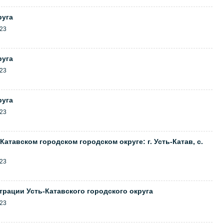
руга
23
руга
23
руга
23
атавском городском городском округе: г. Усть-Катав, с.
23
рации Усть-Катавского городского округа
23