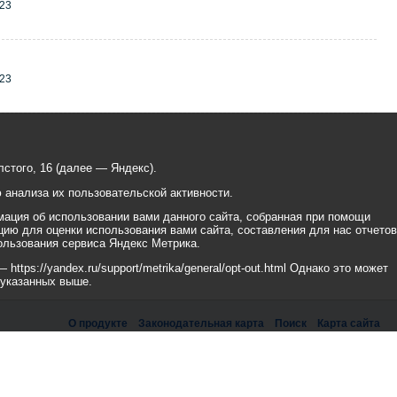
23
23
стого, 16 (далее — Яндекс).
анализа их пользовательской активности.
ация об использовании вами данного сайта, собранная при помощи
цию для оценки использования вами сайта, составления для нас отчетов
ользования сервиса Яндекс Метрика.
tps://yandex.ru/support/metrika/general/opt-out.html Однако это может
 указанных выше.
О продукте
Законодательная карта
Поиск
Карта сайта
рикс» Работает на
«1С-БИТРИКС: Официальный сайт государственной организации»