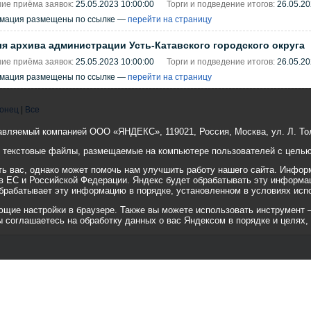
ие приёма заявок:
25.05.2023 10:00:00
Торги и подведение итогов:
26.05.20
рмация размещены по ссылке —
перейти на страницу
я архива администрации Усть-Катавского городского округа
ие приёма заявок:
25.05.2023 10:00:00
Торги и подведение итогов:
26.05.20
рмация размещены по ссылке —
перейти на страницу
онец
|
Все
авляемый компанией ООО «ЯНДЕКС», 119021, Россия, Москва, ул. Л. Тол
е текстовые файлы, размещаемые на компьютере пользователей с целью 
 вас, однако может помочь нам улучшить работу нашего сайта. Информ
 в ЕС и Российской Федерации. Яндекс будет обрабатывать эту информа
 обрабатывает эту информацию в порядке, установленном в условиях исп
ие настройки в браузере. Также вы можете использовать инструмент — ht
вы соглашаетесь на обработку данных о вас Яндексом в порядке и целях,
© 2001-2010 «Битрикс», «1С-Бит