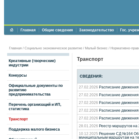
Главная
Общие сведения
Законодательство
Гос. учре
Главная
/
Социально экономическое развитие
/
Малый бизнес
/
Нормативно-прав
Транспорт
Креативные (творческие)
индустрии
Конкурсы
СВЕДЕНИЯ:
Официальные документы по
27.02.2026
Расписание движения
развитию
предпринимательства
27.02.2026
Расписание движения
27.02.2026
Расписание движения
Перечень организаций и ИП,
статистика
27.02.2026
Расписание движения 
27.02.2026
Расписание движения
Транспорт
28.01.2026
Реестр маршрутов на 
Поддержка малого бизнеса
10.12.2025
Решение СД №164 Об у
муниципальным маршрутам на тер