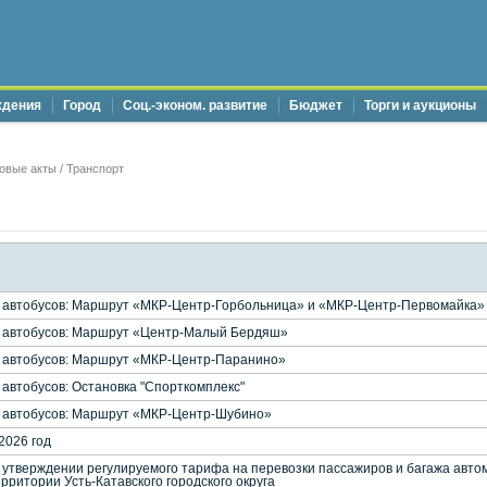
ждения
Город
Соц.-эконом. развитие
Бюджет
Торги и аукционы
овые акты
/
Транспорт
 автобусов: Маршрут «МКР-Центр-Горбольница» и «МКР-Центр-Первомайка»
 автобусов: Маршрут «Центр-Малый Бердяш»
 автобусов: Маршрут «МКР-Центр-Паранино»
автобусов: Остановка "Спорткомплекс"
 автобусов: Маршрут «МКР-Центр-Шубино»
2026 год
тверждении регулируемого тарифа на перевозки пассажиров и багажа авто
ритории Усть-Катавского городского округа