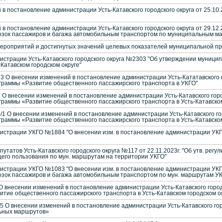
в постановление администрации Усть-Катавского городского округа от 25.10
в постановление администрации Усть-Катавского городского округа от 29.12
озок пассажиров и багажа автомобильным транспортом по муниципальным м
ероприятий и достигнутых значений целевых показателей муниципальной пр
страции Усть-Катавского городского округа №2303 "Об утверждении муници
-Катавском городском округе"
О внесении изменений в постановление администрации Усть-Кататавского гор
раммы «Развитие общественного пассажирского транспорта в УКГО"
 внесении изменений в постановление администрации Усть-Катавского городс
раммы «Развитие общественного пассажирского транспорта в Усть-Катавском
 О внесении изменений в постановление администрации Усть-Катавского горо
раммы «Развитие общественного пассажирского транспорта в Усть-Катавском
страции УКГО №1884 "О внесении изм. в постановление администрации УКГО
татов Усть-Катавского городского округа №117 от 22.11.2023г. "Об утв. рег
го пользования по мун. маршрутам на территории УКГО"
страции УКГО №1083 "О внесении изм. в постановление администрации УКГО 
зок пассажиров и багажа автомобильным транспортом по мун. маршрутам У
внесении изменений в постановление администрации Усть-Катавского городс
тие общественного пассажирского транспорта в Усть-Катавском городском о
О внесении изменений в постановление администрации Усть-Катавского город
ьных маршрутов»