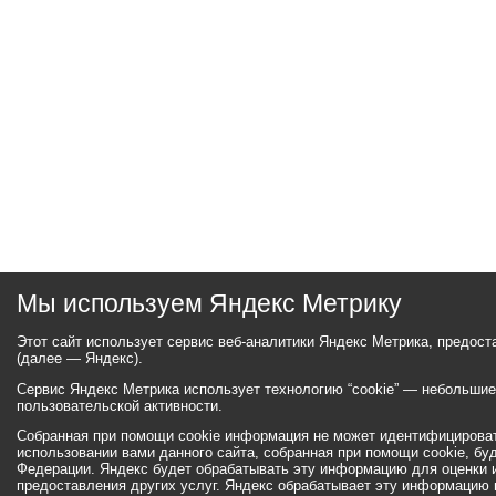
Мы используем Яндекс Метрику
Этот сайт использует сервис веб-аналитики Яндекс Метрика, предос
(далее — Яндекс).
Сервис Яндекс Метрика использует технологию “cookie” — небольши
пользовательской активности.
Собранная при помощи cookie информация не может идентифицироват
использовании вами данного сайта, собранная при помощи cookie, бу
Федерации. Яндекс будет обрабатывать эту информацию для оценки ис
предоставления других услуг. Яндекс обрабатывает эту информацию 