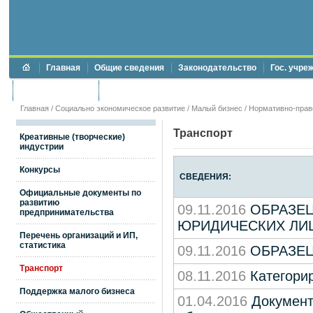
Главная
Общие сведения
Законодательство
Гос. учре
Торги и аукционы
Противодействие коррупции
Главная
/
Социально экономическое развитие
/
Малый бизнес
/
Нормативно-прав
Транспорт
Креативные (творческие)
индустрии
Конкурсы
СВЕДЕНИЯ:
Официальные документы по
развитию
09.11.2016
ОБРАЗЕЦ
предпринимательства
ЮРИДИЧЕСКИХ ЛИ
Перечень организаций и ИП,
статистика
09.11.2016
ОБРАЗЕЦ
Транспорт
08.11.2016
Категорир
Поддержка малого бизнеса
01.04.2016
Документ