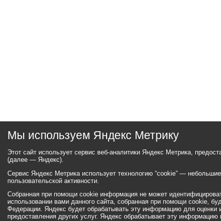
Мы используем Яндекс Метрику
Этот сайт использует сервис веб-аналитики Яндекс Метрика, предос
(далее — Яндекс).
Сервис Яндекс Метрика использует технологию “cookie” — небольши
пользовательской активности.
Собранная при помощи cookie информация не может идентифицироват
использовании вами данного сайта, собранная при помощи cookie, бу
Федерации. Яндекс будет обрабатывать эту информацию для оценки ис
предоставления других услуг. Яндекс обрабатывает эту информацию 