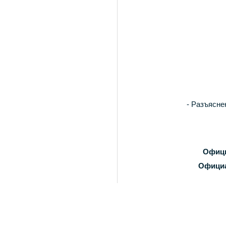
- Разъясне
Офици
Официа