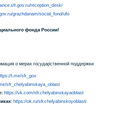
rance.sfr.gov.ru/reception_desk/
r.gov.ru/grazhdanam/social_fond/ufo
циального фонда России!
ормация о мерах государственной поддержки
ttps://t.me/sfr_gov
t.me/sfr_chelyabinskaya_oblast
е:
https://vk.com/sfr.chelyabinskayaoblast
никах
:
https://ok.ru/sfr.chelyabinskoyoblasti