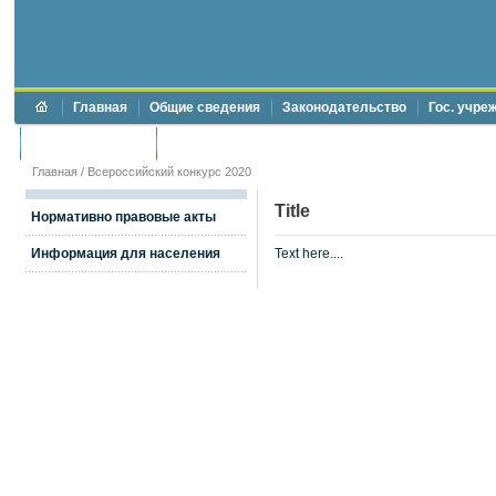
Главная
Общие сведения
Законодательство
Гос. учре
Торги и аукционы
Противодействие коррупции
Главная
/
Всероссийский конкурс 2020
Title
Нормативно правовые акты
Информация для населения
Text here....