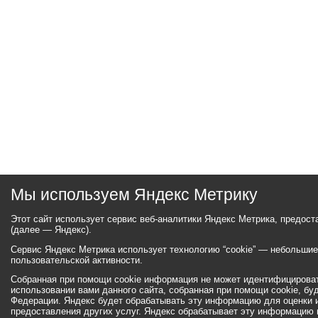
Мы используем Яндекс Метрику
Этот сайт использует сервис веб-аналитики Яндекс Метрика, предос
(далее — Яндекс).
Сервис Яндекс Метрика использует технологию “cookie” — небольши
пользовательской активности.
Собранная при помощи cookie информация не может идентифицироват
использовании вами данного сайта, собранная при помощи cookie, бу
Федерации. Яндекс будет обрабатывать эту информацию для оценки ис
предоставления других услуг. Яндекс обрабатывает эту информацию 