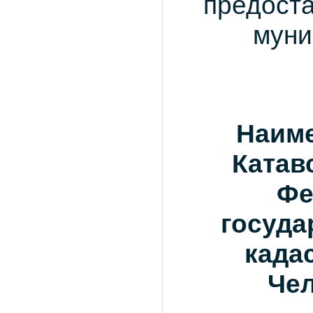
предоста
муни
Наиме
Катав
Фе
госуда
када
Че