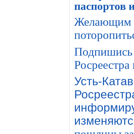
паспортов 
Желающим п
поторопить
Подпишись 
Росреестра 
Усть-Ката
Росреестр
информируе
изменяют