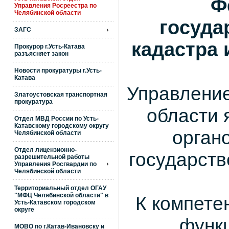
Ф
Управления Росреестра по
Челябинской области
госуда
ЗАГС
кадастра 
Прокурор г.Усть-Катава
разъясняет закон
Новости прокуратуры г.Усть-
Катава
Управление
Златоустовская транспортная
прокуратура
области 
Отдел МВД России по Усть-
Катавскому городскому округу
орган
Челябинской области
Отдел лицензионно-
государств
разрешительной работы
Управления Росгвардии по
Челябинской области
Территориальный отдел ОГАУ
"МФЦ Челябинской области" в
К компете
Усть-Катавском городском
округе
функц
МОВО по г.Катав-Ивановску и