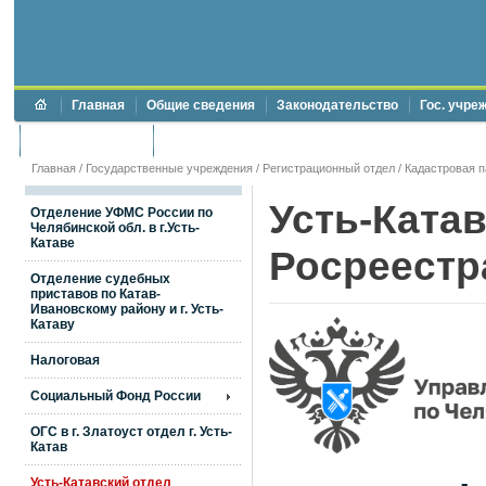
Главная
Общие сведения
Законодательство
Гос. учре
Торги и аукционы
Противодействие коррупции
Главная
/
Государственные учреждения
/ Регистрационный отдел / Кадастровая п
Усть-Ката
Отделение УФМС России по
Челябинской обл. в г.Усть-
Катаве
Росреестр
Отделение судебных
приставов по Катав-
Ивановскому району и г. Усть-
Катаву
Налоговая
Социальный Фонд России
ОГС в г. Златоуст отдел г. Усть-
Катав
Усть-Катавский отдел