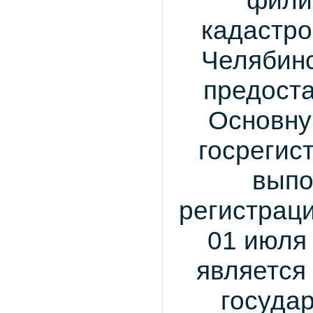
кадастро
Челябинс
предоста
Основну
госрегис
выпо
регистрац
01 июля 
является
госуда