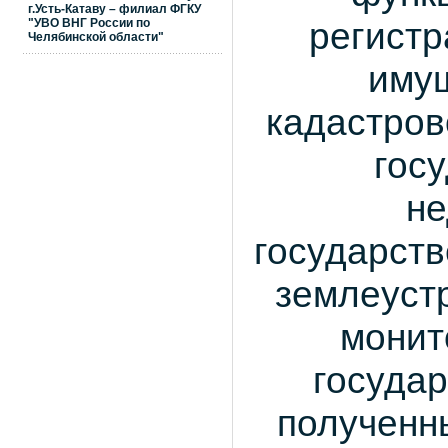
г.Усть-Катаву – филиал ФГКУ
регистр
"УВО ВНГ России по
Челябинской области"
имущ
кадастров
гос
не
государств
землеуст
монит
государ
полученн