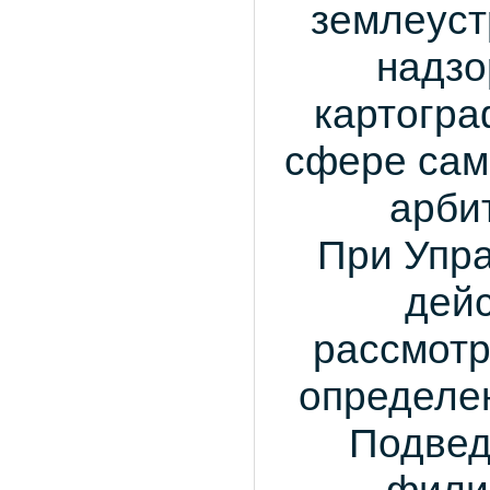
землеуст
надзо
картогр
сфере сам
арби
При Упра
дей
рассмотр
определен
Подвед
фили