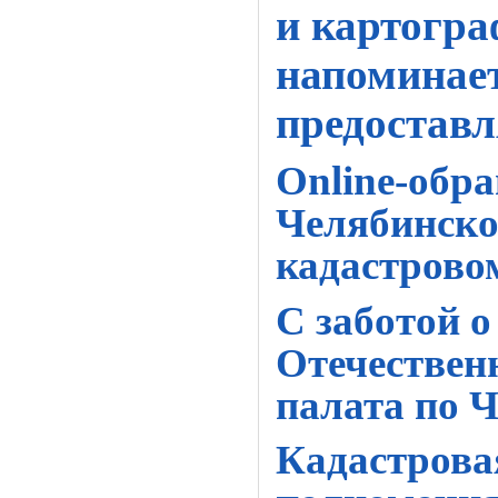
и картогра
напоминает
предоставл
Online
-обр
Челябинско
кадастрово
С заботой 
Отечествен
палата по 
Кадастрова