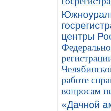
госрегистр
Южноураль
госрегист
центры Ро
Федерально
регистрации
Челябинско
работе спр
вопросам н
«Дачной а