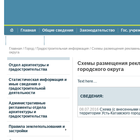
Главная
Общие сведения
Законодательство
Гос. учре
Торги и аукционы
Противодействие коррупции
Главная
/
Город
/
Градостроительная информация
/ Схемы размещения рекламных 
округа
Схемы размещения рекла
Отдел архитектуры и
городского округа
градостроительства
Статистическая информация и
Text here....
иные сведения о
градостроительной
деятельности
СВЕДЕНИЯ:
Административные
регламенты отдела
08.07.2016
Схема (с внесенными 
архитектуры и
территории Усть-Катавского горо
градостроительства
Правила землепользования и
застройки