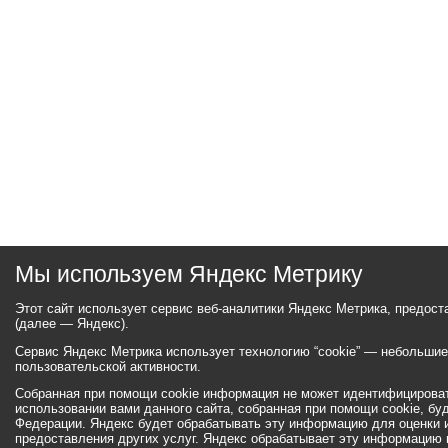
Мы используем Яндекс Метрику
Этот сайт использует сервис веб-аналитики Яндекс Метрика, предос
(далее — Яндекс).
Сервис Яндекс Метрика использует технологию “cookie” — небольши
пользовательской активности.
Собранная при помощи cookie информация не может идентифицироват
использовании вами данного сайта, собранная при помощи cookie, бу
Федерации. Яндекс будет обрабатывать эту информацию для оценки ис
предоставления других услуг. Яндекс обрабатывает эту информацию 