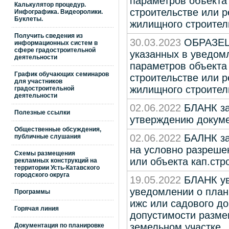
параметров объекта
Калькулятор процедур.
строительстве или 
Инфографика. Видеоролики.
Буклеты.
жилищного строител
Получить сведения из
30.03.2023
ОБРАЗЕЦ 
информационных систем в
сфере градостроительной
указанных в уведом
деятельности
параметров объекта
График обучающих семинаров
строительстве или 
для участников
жилищного строител
градостроительной
деятельности
02.06.2022
БЛАНК за
Полезные ссылки
утверждению докуме
Общественные обсуждения,
02.06.2022
БАЛНК за
публичные слушания
на условно разреше
Схемы размещения
или объекта кап.стр
рекламных конструкций на
территории Усть-Катавского
городского округа
19.05.2022
БЛАНК ув
уведомлении о план
Программы
ижс или садового д
Горячая линия
допустимости разме
земельном участке
Документация по планировке