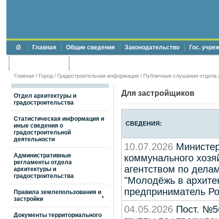
Главная
Общие сведения
Законодательство
Гос. учре
Торги и аукционы
Противодействие коррупции
Главная
/
Город
/
Градостроительная информация
/ Публичные слушания отдела 
Для застройщиков
Отдел архитектуры и
градостроительства
Статистическая информация и
СВЕДЕНИЯ:
иные сведения о
градостроительной
деятельности
10.07.2026
Министер
Административные
коммунального хозя
регламенты отдела
агентством по дела
архитектуры и
градостроительства
"Молодёжь в архите
предприниматель Ро
Правила землепользования и
застройки
04.05.2026
Пост. №56
Документы территориального