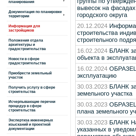
группы по утвержде
планирования
вывесок на фасадах 
Документация по планировке
городского округа
территории
20.12.2024
Информац
Информация для
застройщиков
строительства инди
строительного подр
Положения отдела
архитектуры и
градостроительства
16.02.2024
БЛАНК за
объекта в эксплуат
Новости в сфере
градостроительства
16.02.2024
ОБРАЗЕЦ 
Приобрести земельный
эксплуатацию
участок
30.03.2023
БЛАНК за
Получить услугу в сфере
строительства
земельного участка
Исчерпывающие перечни
30.03.2023
ОБРАЗЕЦ 
процедур в сфере
строительства
плана земельного уч
Экспертиза инженерных
30.03.2023
БЛАНК На
изысканий и проектной
указанных в уведом
документации