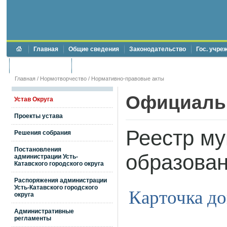
Главная
Общие сведения
Законодательство
Гос. учре
Торги и аукционы
Противодействие коррупции
Главная
/
Нормотворчество
/
Нормативно-правовые акты
Официаль
Устав Округа
Проекты устава
Реестр м
Решения собрания
Постановления
образова
администрации Усть-
Катавского городского округа
Распоряжения администрации
Усть-Катавского городского
Карточка д
округа
Административные
регламенты