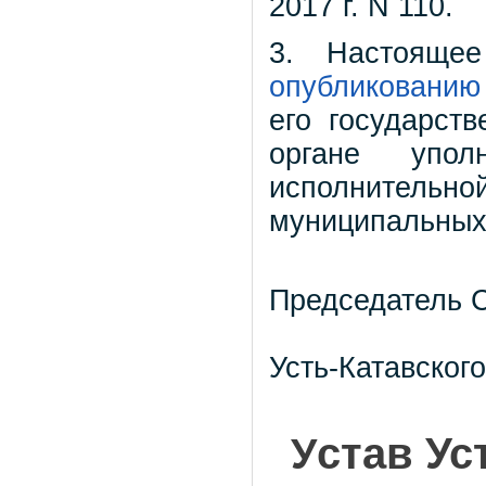
2017 г. N 110.
3. Настояще
опубликованию
его государст
органе упол
исполнительно
муниципальных
Председатель 
Усть-Катавского
У
став
Ус