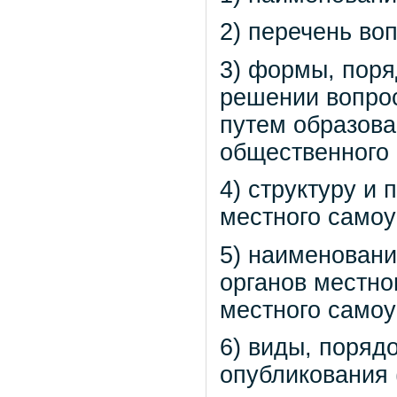
2) перечень во
3) формы, поря
решении вопрос
путем образова
общественного
4) структуру и
местного самоу
5) наименовани
органов местно
местного самоу
6) виды, поряд
опубликования 