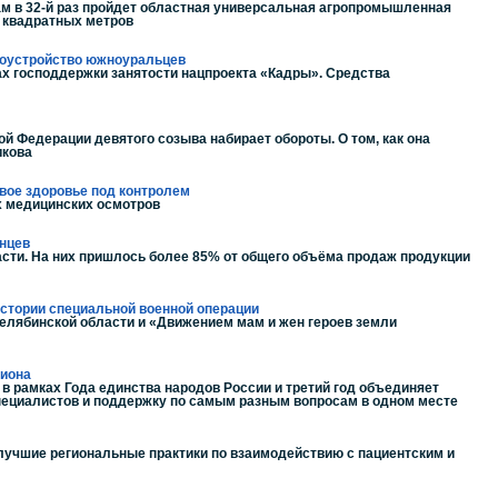
Там в 32-й раз пройдет областная универсальная агропромышленная
ч квадратных метров
удоустройство южноуральцев
ах господдержки занятости нацпроекта «Кадры». Средства
 Федерации девятого созыва набирает обороты. О том, как она
икова
вое здоровье под контролем
х медицинских осмотров
инцев
сти. На них пришлось более 85% от общего объёма продаж продукции
истории специальной военной операции
лябинской области и «Движением мам и жен героев земли
гиона
в рамках Года единства народов России и третий год объединяет
пециалистов и поддержку по самым разным вопросам в одном месте
лучшие региональные практики по взаимодействию с пациентским и