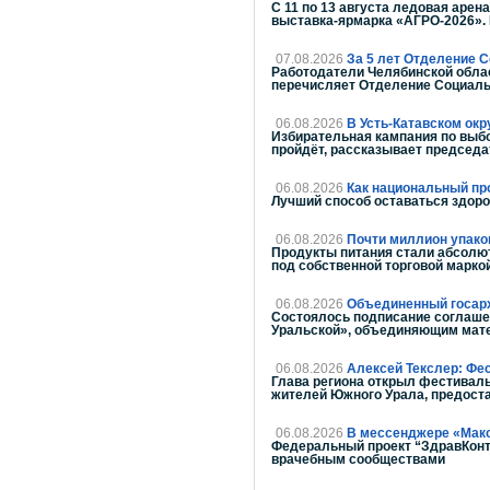
С 11 по 13 августа ледовая аре
выставка-ярмарка «АГРО-2026». 
07.08.2026
За 5 лет Отделение 
Работодатели Челябинской облас
перечисляет Отделение Социаль
06.08.2026
В Усть-Катавском окр
Избирательная кампания по выбо
пройдёт, рассказывает председа
06.08.2026
Как национальный пр
Лучший способ оставаться здор
06.08.2026
Почти миллион упако
Продукты питания стали абсолют
под собственной торговой марко
06.08.2026
Объединенный госарх
Состоялось подписание соглаше
Уральской», объединяющим мате
06.08.2026
Алексей Текслер: Фе
Глава региона открыл фестиваль
жителей Южного Урала, предоста
06.08.2026
В мессенджере «Мак
Федеральный проект “ЗдравКонт
врачебным сообществами