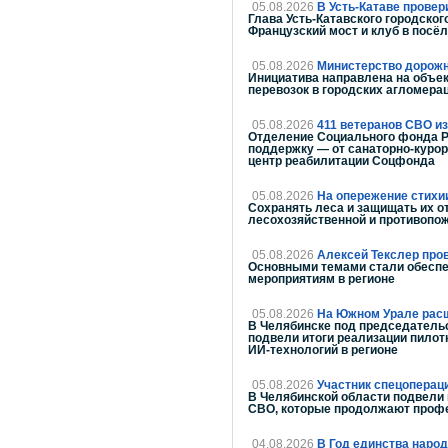
05.08.2026
В Усть-Катаве провер
Глава Усть-Катавского городско
Французский мост и клуб в посё
05.08.2026
Министерство дорожно
Инициатива направлена на объек
перевозок в городских агломера
05.08.2026
411 ветеранов СВО и
Отделение Социального фонда Р
поддержку — от санаторно-куро
центр реабилитации Соцфонда
05.08.2026
На опережение стихи
Сохранять леса и защищать их о
лесохозяйственной и противопож
05.08.2026
Алексей Текслер про
Основными темами стали обеспе
мероприятиям в регионе
05.08.2026
На Южном Урале расш
В Челябинске под председательс
подвели итоги реализации пилот
ИИ-технологий в регионе
05.08.2026
Участник спецоперац
В Челябинской области подвели 
СВО, которые продолжают проф
04.08.2026
В Год единства наро