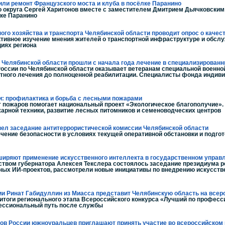
или ремонт Французского моста и клуба в посёлке Паранино
го округа Сергей Харитонов вместе с заместителем Дмитрием Дьячковски
лке Паранино
го хозяйства и транспорта Челябинской области проводит опрос о качес
тивное изучение мнения жителей о транспортной инфраструктуре и обсл
циях региона
з Челябинской области прошли с начала года лечение в специализирован
оссии по Челябинской области оказывает ветеранам специальной военн
ртного лечения до полноценной реабилитации. Специалисты фонда индив
и: профилактика и борьба с лесными пожарами
т пожаров помогает национальный проект «Экологическое благополучие».
арной техники, развитие лесных питомников и семеноводческих центров
вел заседание антитеррористической комиссии Челябинской области
чение безопасности в условиях текущей оперативной обстановки и подго
иряют применение искусственного интеллекта в государственном управ
твом губернатора Алексея Текслера состоялось заседание президиума ре
ных ИИ-проектов, рассмотрели новые инициативы по внедрению искусств
ии Ринат Габидуллин из Миасса представит Челябинскую область на все
итоги регионального этапа Всероссийского конкурса «Лучший по професси
ессиональный путь после службы
дов России южноуральцев приглашают принять участие во всероссийском 