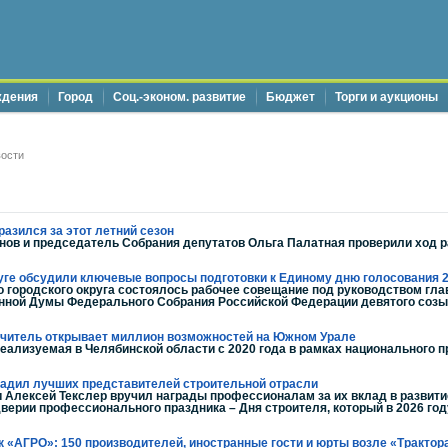
ждения
Город
Соц.-эконом. развитие
Бюджет
Торги и аукционы
ости
разился за этот летний сезон
онов и председатель Собрания депутатов Ольга Палатная проверили ход 
руге обсудили ключевые вопросы подготовки к Единому дню голосования 
о городского округа состоялось рабочее совещание под руководством гла
нной Думы Федерального Собрания Российской Федерации девятого соз
читель открывает миллион возможностей на Южном Урале
еализуемая в Челябинской области с 2020 года в рамках национального п
радил лучших представителей строительной отрасли
 Алексей Текслер вручил награды профессионалам за их вклад в развити
верии профессионального праздника – Дня строителя, который в 2026 год
к «АГРО»: 150 производителей, иностранные гости и юрты возле «Трактор