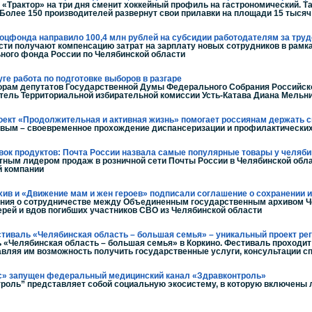
на «Трактор» на три дня сменит хоккейный профиль на гастрономический. 
Более 150 производителей развернут свои прилавки на площади 15 тыся
Соцфонда направило 100,4 млн рублей на субсидии работодателям за тр
ти получают компенсацию затрат на зарплату новых сотрудников в рамк
ного фонда России по Челябинской области
уге работа по подготовке выборов в разгаре
рам депутатов Государственной Думы Федерального Собрания Российской
тель Территориальной избирательной комиссии Усть-Катава Диана Мельн
оект «Продолжительная и активная жизнь» помогает россиянам держать с
овым – своевременное прохождение диспансеризации и профилактически
вок продуктов: Почта России назвала самые популярные товары у челяб
ным лидером продаж в розничной сети Почты России в Челябинской обла
й компании
ив и «Движение мам и жен героев» подписали соглашение о сохранении 
ния о сотрудничестве между Объединенным государственным архивом Че
рей и вдов погибших участников СВО из Челябинской области
стиваль «Челябинская область – большая семья» – уникальный проект ре
 «Челябинская область – большая семья» в Коркино. Фестиваль проходит 
вляя им возможность получить государственные услуги, консультации с
с» запущен федеральный медицинский канал «Здравконтроль»
роль” представляет собой социальную экосистему, в которую включены 