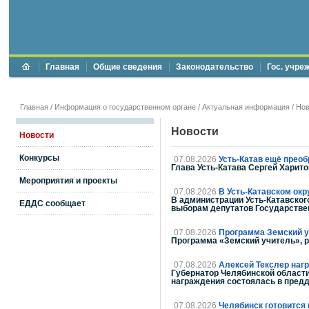
Главная
Общие сведения
Законодательство
Гос. учре
Главная
/
Информация о государственном органе
/
Актуальная информация
/
Нов
Новости
Новости
Конкурсы
07.08.2026
Усть-Катав ещё преоб
Глава Усть-Катава Сергей Харит
Мероприятия и проекты
07.08.2026
В Усть-Катавском ок
В администрации Усть-Катавског
ЕДДС сообщает
выборам депутатов Государстве
07.08.2026
Программа Земский у
Программа «Земский учитель», р
07.08.2026
Алексей Текслер наг
Губернатор Челябинской области
награждения состоялась в предд
07.08.2026
Челябинск готовится 