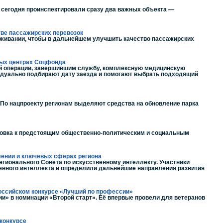
м сегодня проинспектировали сразу два важных объекта —
тве пассажирских перевозок
уживании, чтобы в дальнейшем улучшить качество пассажирских
ных центрах Соцфонда
ой операции, завершившим службу, комплексную медицинскую
идуально подбирают дату заезда и помогают выбрать подходящий
 По нацпроекту регионам выделяют средства на обновление парка
товка к предстоящим общественно-политическим и социальным
лении и ключевых сферах региона
гионального Совета по искусственному интеллекту. Участники
енного интеллекта и определили дальнейшие направления развития
российском конкурсе «Лучший по профессии»
и» в номинации «Второй старт». Её впервые провели для ветеранов
конкурсе