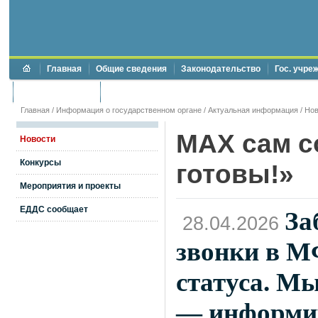
Главная
Общие сведения
Законодательство
Гос. учре
Торги и аукционы
Противодействие коррупции
Главная
/
Информация о государственном органе
/
Актуальная информация
/
Нов
MAX сам с
Новости
Конкурсы
готовы!»
Мероприятия и проекты
ЕДДС сообщает
За
28.04.2026
звонки в М
статуса. М
— информи