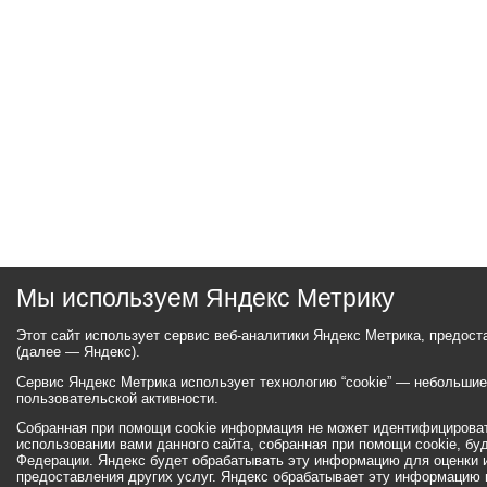
Мы используем Яндекс Метрику
Этот сайт использует сервис веб-аналитики Яндекс Метрика, предос
(далее — Яндекс).
Сервис Яндекс Метрика использует технологию “cookie” — небольши
пользовательской активности.
Собранная при помощи cookie информация не может идентифицироват
использовании вами данного сайта, собранная при помощи cookie, бу
Федерации. Яндекс будет обрабатывать эту информацию для оценки ис
предоставления других услуг. Яндекс обрабатывает эту информацию 