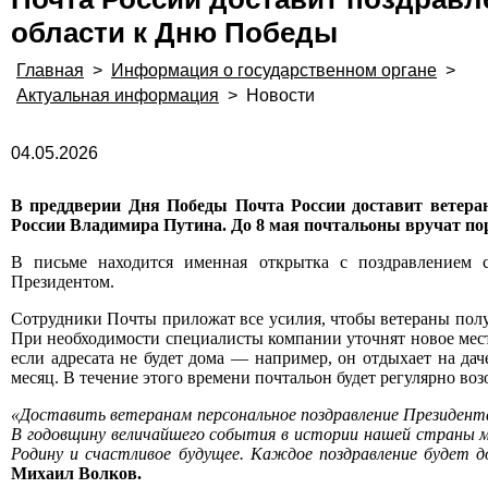
области к Дню Победы
Главная
>
Информация о государственном органе
>
Актуальная информация
>
Новости
04.05.2026
В преддверии Дня Победы Почта России доставит ветера
России Владимира Путина. До 8 мая почтальоны вручат пор
В письме находится именная открытка с поздравлением
Президентом.
Сотрудники Почты приложат все усилия, чтобы ветераны получ
При необходимости специалисты компании уточнят новое место
если адресата не будет дома — например, он отдыхает на да
месяц. В течение этого времени почтальон будет регулярно во
«
Доставить ветеранам персональное поздравление Президент
В годовщину величайшего события в истории нашей страны м
Родину и счастливое будущее. Каждое поздравление будет д
Михаил Волков.