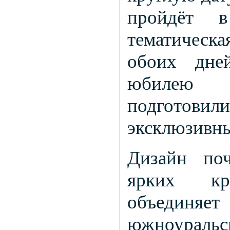
пройдёт в
тематическа
обоих дне
юбилею м
подготови
эксклюзивны
Дизайн по
ярких кр
объедин
южноураль