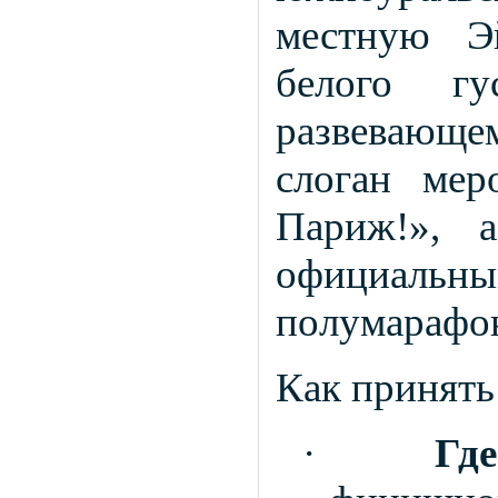
местную Э
белого г
развевающе
слоган мер
Париж!», 
официаль
полумарафо
Как принять
·
Где