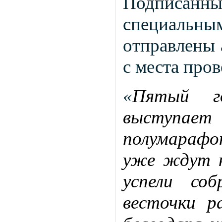
Подписанн
специальны
отправлены 
с места пров
«
Пятый г
выступае
полумарафо
уже ждут н
успели со
весточки р