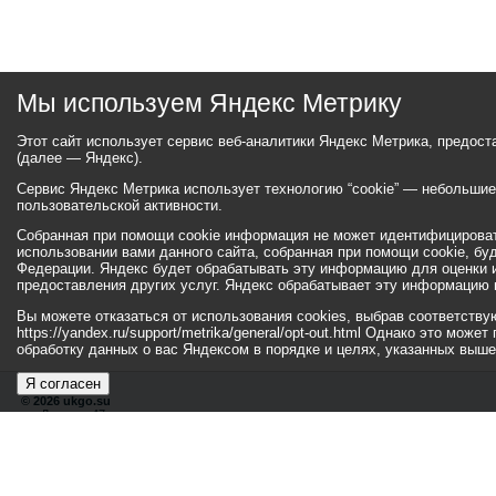
Мы используем Яндекс Метрику
Этот сайт использует сервис веб-аналитики Яндекс Метрика, предос
(далее — Яндекс).
Сервис Яндекс Метрика использует технологию “cookie” — небольши
пользовательской активности.
Собранная при помощи cookie информация не может идентифицироват
использовании вами данного сайта, собранная при помощи cookie, бу
Федерации. Яндекс будет обрабатывать эту информацию для оценки ис
предоставления других услуг. Яндекс обрабатывает эту информацию 
Вы можете отказаться от использования cookies, выбрав соответств
https://yandex.ru/support/metrika/general/opt-out.html Однако это мо
обработку данных о вас Яндексом в порядке и целях, указанных выше
Я согласен
© 2026 ukgo.su
ул. Ленина, 47а
тел.: +7 (351-67) 2-52-34
Эл. почта:
adm-pressa@yandex.ru
© 2001-2010 «Би
Хиты
110482674