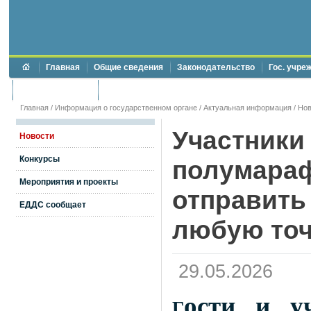
Главная
Общие сведения
Законодательство
Гос. учре
Торги и аукционы
Противодействие коррупции
Главная
/
Информация о государственном органе
/
Актуальная информация
/
Нов
Участники
Новости
Конкурсы
полумараф
Мероприятия и проекты
отправить
ЕДДС сообщает
любую точ
29.05.2026
ости и уч
Г