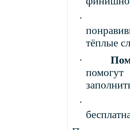
финишног
·
понрави
тёплые с
·
Пом
помогут
заполнить
·
бесплатна