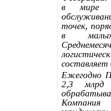
в мире п
обслуживан
точек, поря
в малых
Среднем
логистич
составляет 
Ежегодно П
2,3 млрд
обрабатыв
Компани