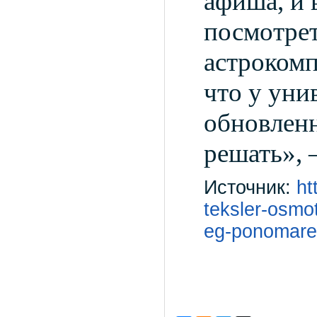
афиша, и 
посмотрет
астрокомп
что у уни
обновленн
решать», 
Источник:
ht
teksler-osmo
eg-ponomarev