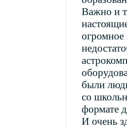
Важно и т
настоящие
огромное 
недостато
астрокомп
оборудова
были люди
со школьн
формате д
И очень з