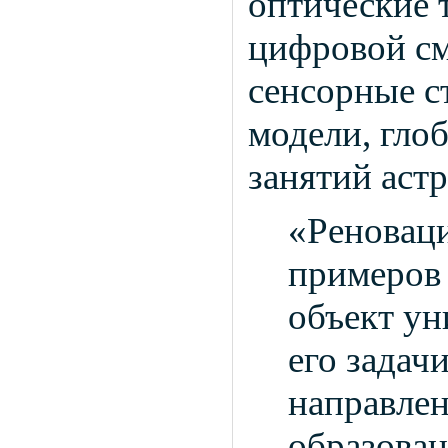
оптические 
цифровой см
сенсорные с
модели, глоб
занятий аст
«Реноваци
примеров 
объект ун
его задач
направле
образован