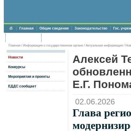
Главная
Общие сведения
Законодательство
Гос. учре
Торги и аукционы
Противодействие коррупции
Главная
/
Информация о государственном органе
/
Актуальная информация
/
Нов
Алексей Т
Новости
Конкурсы
обновленн
Мероприятия и проекты
Е.Г. Поно
ЕДДС сообщает
02.06.2026
Глава реги
модернизир