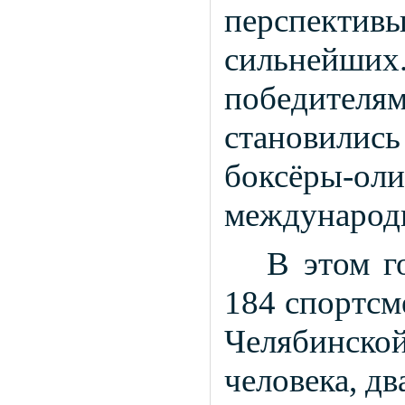
перспективы
сильнейших
победителя
становилис
боксёры-ол
международ
В этом г
184 спортсм
Челябинск
человека, дв