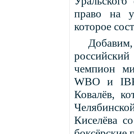
Уральского 
право на у
которое сост
Добавим
российский
чемпион ми
WBO и IBF
Ковалёв, ко
Челябинско
Киселёва с
боксёрские 