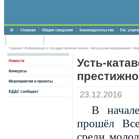
Главная
Общие сведения
Законодательство
Гос. учре
Торги и аукционы
Противодействие коррупции
Главная
/
Информация о государственном органе
/
Актуальная информация
/
Нов
Усть-ката
Новости
Конкурсы
престижно
Мероприятия и проекты
ЕДДС сообщает
23.12.2016
В начале
прошёл Все
среди молод