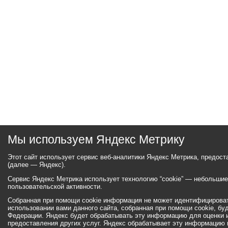
Мы используем Яндекс Метрику
Этот сайт использует сервис веб-аналитики Яндекс Метрика, предос
(далее — Яндекс).
Сервис Яндекс Метрика использует технологию “cookie” — небольши
пользовательской активности.
Собранная при помощи cookie информация не может идентифицироват
использовании вами данного сайта, собранная при помощи cookie, бу
Федерации. Яндекс будет обрабатывать эту информацию для оценки ис
предоставления других услуг. Яндекс обрабатывает эту информацию 