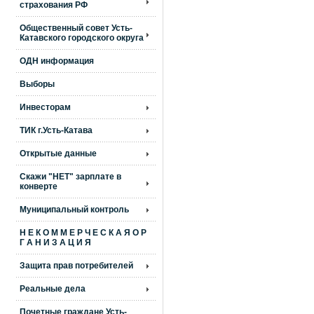
страхования РФ
Общественный совет Усть-
Катавского городского округа
ОДН информация
Выборы
Инвесторам
ТИК г.Усть-Катава
Открытые данные
Скажи "НЕТ" зарплате в
конверте
Муниципальный контроль
Н Е К О М М Е Р Ч Е С К А Я О Р
Г А Н И З А Ц И Я
Защита прав потребителей
Реальные дела
Почетные граждане Усть-