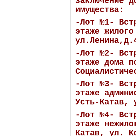
заключение д
имущества:
-Лот №1- Вст
этаже жилого
ул.Ленина,д.
-Лот №2- Вст
этаже дома п
Социалистиче
-Лот №3- Вст
этаже админи
Усть-Катав, 
-Лот №4- Вст
этаже нежило
Катав, ул. К