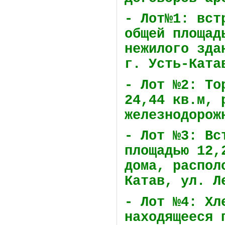
- Лот№1: вст
общей площад
нежилого зда
г. Усть-Ката
- Лот №2: То
24,44 кв.м, 
железнодорож
- Лот №3: Вс
площадью 12,
дома, распол
Катав, ул. Л
- Лот №4: Хл
находящееся 