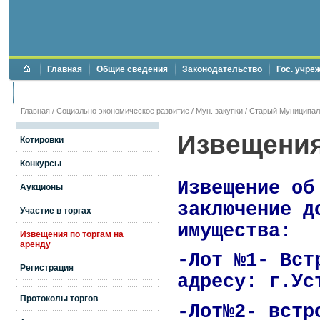
Главная
Общие сведения
Законодательство
Гос. учре
Торги и аукционы
Противодействие коррупции
Главная
/
Социально экономическое развитие
/
Мун. закупки
/
Старый Муниципал
Извещения
Котировки
Конкурсы
Извещение об
Аукционы
заключение д
Участие в торгах
имущества:
Извещения по торгам на
аренду
-Лот №1- Вст
Регистрация
адресу: г.Ус
Протоколы торгов
-Лот№2- встр