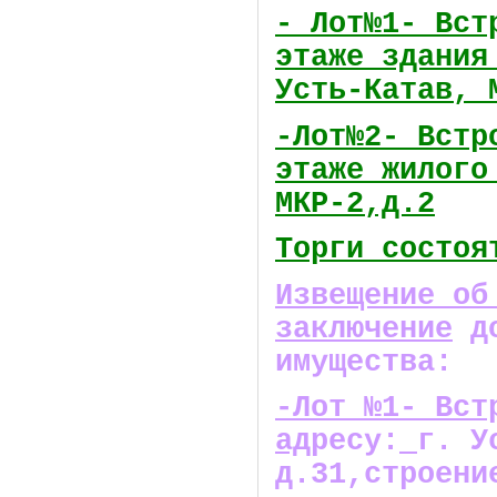
- Лот№1- Вст
этаже здания
Усть-Катав, 
-Лот№2- Встр
этаже жилого
МКР-2,д.2
Торги состоя
Извещение об
заключение
до
имущества:
-Лот №1- Вст
ад
ресу:
г. У
д.31,строени