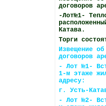
договоров ар
-Лот№1- Тепл
расположенны
Катава.
Торги состоя
Извещение об
договоров ар
- Лот №1- Вс
1-м этаже жи
адресу:
г. Усть-Ката
- Лот №2- Вс