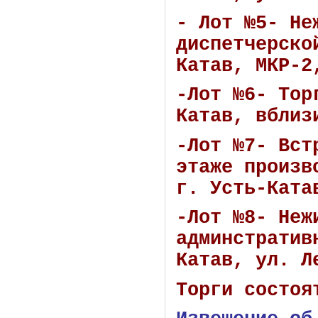
- Лот №5- Не
диспетчерско
Катав, МКР-2
-Лот №6- Тор
Катав, вблиз
-Лот №7- Вст
этаже произв
г. Усть-Ката
-Лот №8- Неж
админстратив
Катав, ул. Л
Торги состоя