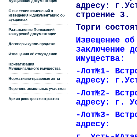
Аукционная документация
адресу: г.Ус
О внесении изменений в
строение 3.
извещения и документацию об
аукционах
Торги состоя
Разъяснение Положений
конкурсной документации
Извещение об
Договоры купли-продажи
заключение д
Извещения об отчуждении
имущества:
Приватизация
Муниципального имущества
-Лот№1- Встр
адресу: г.Ус
Нормативно-правовые акты
Перечень земельных участков
-Лот№2- Встр
Архив реестров контрактов
адресу: г. У
-Лот№3- Встр
адресу:
г. Усть-КАта