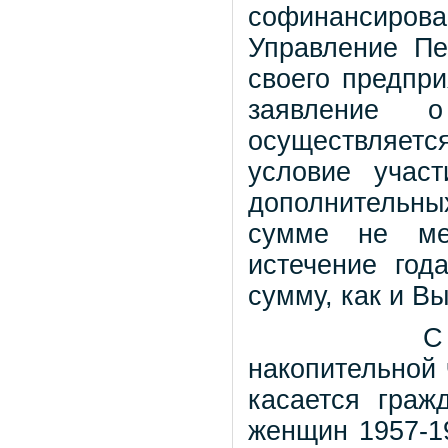
софинансиров
Управление Пе
своего предпри
заявление о
осуществляетс
условие учас
дополнительны
сумме не ме
истечение год
сумму, как и Вы
С
накопительной 
касается
граж
женщин 1957-19