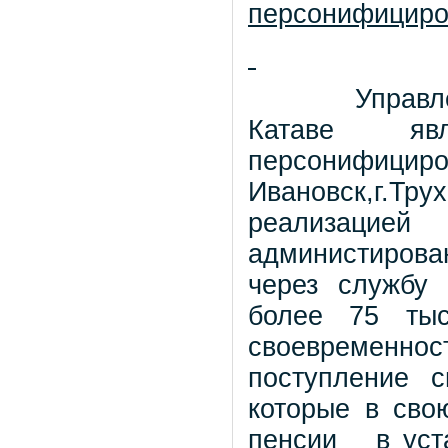
персонифициров
Управл
Катаве яв
персонифициров
Ивановск,г.Тру
реализацие
администирова
через службу 
более 75 тыс
своевременнос
поступление 
которые в сво
пенсии
в уст