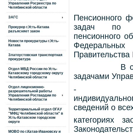
Управления Росреестра по
Челябинской области
Пенсионного ф
ЗАГС
задач по д
Прокурор г.Усть-Катава
разъясняет закон
пенсионного о
Новости прокуратуры г.Усть-
Федеральных
Катава
Правительства
Златоустовская транспортная
прокуратура
В 
Отдел МВД России по Усть-
Катавскому городскому округу
задачами Управ
Челябинской области
-
Отдел лицензионно-
разрешительной работы
Управления Росгвардии по
индивидуально
Челябинской области
сведений о все
Территориальный отдел ОГАУ
"МФЦ Челябинской области" в
Усть-Катавском городском
категориях з
округе
Законодател
МОВО по г.Катав-Ивановску и