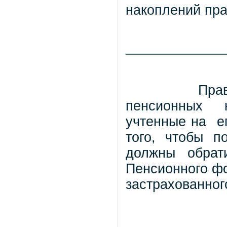
накоплений пр
_____________
Пра
пенсионных 
учтенные на
е
того, чтобы п
должны обрат
Пенсионного фо
застрахованно