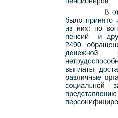
пенсионеров.
В о
было принято 
из них: по во
пенсий
и др
2490 обращен
денежной 
нетрудоспособ
выплаты, доста
различные орга
социальной з
представлен
персонифициров