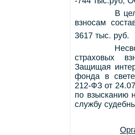
-744 тыс.руб; О
В це
взносам
состав
3617 тыс. руб.
Несв
страховых вз
Защищая интер
фонда в свет
212-ФЗ от 24.07
по взысканию н
службу судебны
Орг