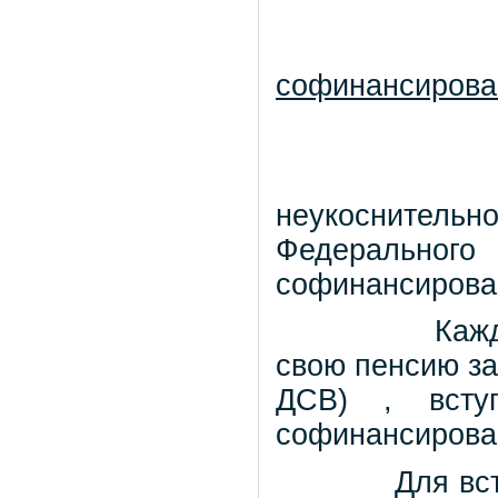
софинансирова
неукоснительн
Федеральног
софинансирова
Каж
свою пенсию за
ДСВ) , вступ
софинансирова
Для вс