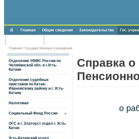
Главная
Общие сведения
Законодательство
Гос. учре
Торги и аукционы
Противодействие коррупции
Главная
/
Государственные учреждения
Справка о
Отделение УФМС России по
Челябинской обл. в г.Усть-
Катаве
Пенсионно
Отделение судебных
приставов по Катав-
Ивановскому району и г. Усть-
Катаву
Налоговая
о ра
Социальный Фонд России
ОГС в г. Златоуст отдел г. Усть-
Катав
Усть-Катавский отдел