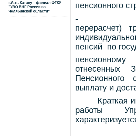
г.Усть-Катаву – филиал ФГКУ
пенсионного ст
"УВО ВНГ России по
Челябинской области"
-
перерасчет) т
индивидуальн
пенсий
по гос
пенсионному
отнесенных За
Пенсионного 
выплату и дост
Краткая 
работы Уп
характеризует