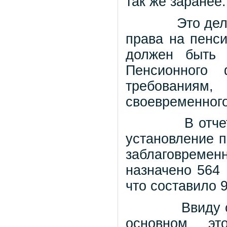
так же заранее.
Это дел
права на пенс
должен быть 
Пенсионного
требования
своевременного
В отче
установление п
заблаговремен
назначено 564
что составило 
Ввиду 
основном
эт