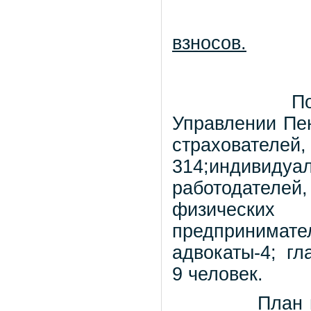
взносов.
П
Управлении Пен
страхователей
314;индиви
работодател
физических
предпринимате
адвокаты-4; гл
9 человек.
План 