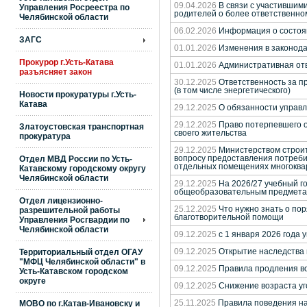
09.04.2026
В связи с участившими
Управления Росреестра по
родителей о более ответственно
Челябинской области
06.02.2026
Информация о состояни
ЗАГС
01.01.2026
Изменения в законода
Прокурор г.Усть-Катава
01.01.2026
Административная отв
разъясняет закон
30.12.2025
Ответственность за п
(в том числе энергетического)
Новости прокуратуры г.Усть-
Катава
29.12.2025
О обязанности управл
29.12.2025
Право потерпевшего от
Златоустовская транспортная
своего жительства
прокуратура
29.12.2025
Министерством строит
Отдел МВД России по Усть-
вопросу предоставления потреб
отдельных помещениях многоква
Катавскому городскому округу
Челябинской области
29.12.2025
На 2026/27 учебный г
общеобразовательным предмет
Отдел лицензионно-
25.12.2025
Что нужно знать о по
разрешительной работы
благотворительной помощи
Управления Росгвардии по
Челябинской области
09.12.2025
с 1 января 2026 года
Территориальный отдел ОГАУ
09.12.2025
Открытие наследства 
"МФЦ Челябинской области" в
09.12.2025
Правила продления во
Усть-Катавском городском
округе
09.12.2025
Снижение возраста уг
МОВО по г.Катав-Ивановску и
25.11.2025
Правила поведения на