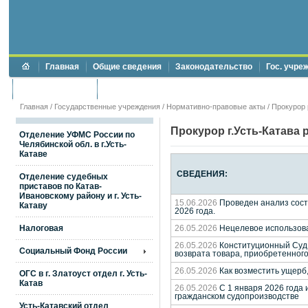
Главная
Общие сведения
Законодательство
Гос. учре
Торги и аукционы
Противодействие коррупции
Главная
/
Государственные учреждения
/
Нормативно-правовые акты
/
Прокурор 
Прокурор г.Усть-Катава 
Отделение УФМС России по
Челябинской обл. в г.Усть-
Катаве
СВЕДЕНИЯ:
Отделение судебных
приставов по Катав-
Ивановскому району и г. Усть-
15.06.2026
Проведен анализ состо
Катаву
2026 года.
Налоговая
26.05.2026
Нецелевое использова
26.05.2026
Конституционный Суд 
Социальный Фонд России
возврата товара, приобретенног
26.05.2026
Как возместить ущерб
ОГС в г. Златоуст отдел г. Усть-
Катав
26.05.2026
С 1 января 2026 года
гражданском судопроизводстве
Усть-Катавский отдел