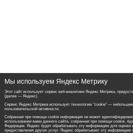
Мы используем Яндекс Метрику
Этот сайт использует сервис веб-аналитики Яндекс Метрика, предос
(далее — Яндекс).
Сервис Яндекс Метрика использует технологию “cookie” — небольши
пользовательской активности.
Собранная при помощи cookie информация не может идентифицироват
использовании вами данного сайта, собранная при помощи cookie, бу
Федерации. Яндекс будет обрабатывать эту информацию для оценки ис
предоставления других услуг. Яндекс обрабатывает эту информацию 