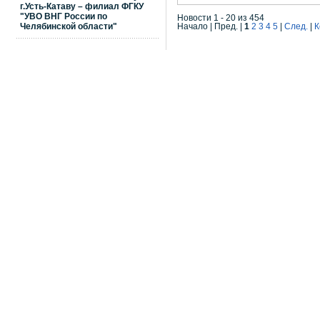
г.Усть-Катаву – филиал ФГКУ
"УВО ВНГ России по
Новости 1 - 20 из 454
Челябинской области"
Начало | Пред. |
1
2
3
4
5
|
След.
|
К