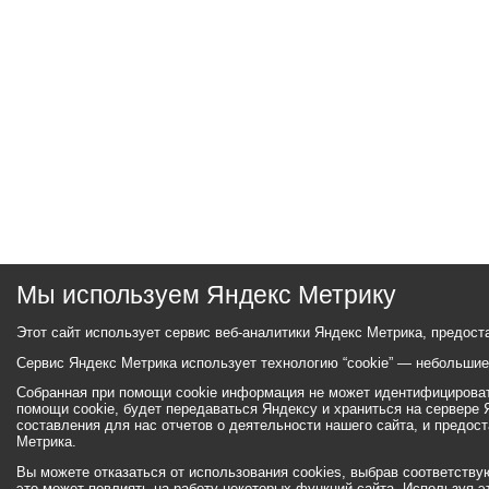
Мы используем Яндекс Метрику
Этот сайт использует сервис веб-аналитики Яндекс Метрика, предост
Сервис Яндекс Метрика использует технологию “cookie” — небольши
Собранная при помощи cookie информация не может идентифицировать
помощи cookie, будет передаваться Яндексу и храниться на сервере
составления для нас отчетов о деятельности нашего сайта, и предос
Метрика.
Вы можете отказаться от использования cookies, выбрав соответствующ
это может повлиять на работу некоторых функций сайта. Используя э