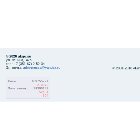
© 2026 ukgo.su
ул. Ленина, 47а
тел.: +7 (351-67) 2-52-34
Эл. почта:
adm-pressa@yandex.ru
© 2001-2010 «Би
Хиты
109755721
210073
Посетители
29300189
52134
394