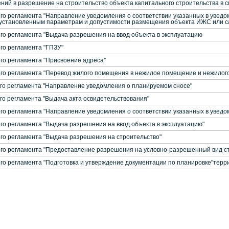
ний в разрешение на строительство объекта капитального строительства в с
о регламента "Направление уведомления о соответствии указанных в уведо
 установленным параметрам и допустимости размещения объекта ИЖС или с
о регламента "Выдача разрешения на ввод объекта в эксплуатацию
о регламента "ГПЗУ"
о регламента "Присвоение адреса"
о регламента "Перевод жилого помещения в нежилое помещение и нежилог
о регламента "Направление уведомления о планируемом сносе"
о регламента "Выдача акта освидетельствования"
о регламента "Направление уведомления о соответствии указанных в уведо
о регламента "Выдача разрешения на ввод объекта в эксплуатацию"
о регламента "Выдача разрешения на строительство"
о регламента "Предоставление разрешения на условно-разрешенный вид ст
о регламента "Подготовка и утверждение документации по планировке"терр