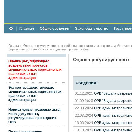
Главная
Общие сведения
Законодательство
Гос. учре
Главная
/
Оценка регулирующего воздействия проектов и экспертиза действующ
нормативных правовых актов администрации города
Оценка регулирующего 
Оценка регулирующего
воздействия проектов
муниципальных нормативных
правовых актов
администрации
СВЕДЕНИЯ:
Экспертиза действующих
муниципальных нормативных
01.12.2025
ОРВ "Выдача разрешен
правовых актов
администрации
01.09.2025
ОРВ "Выдача разрешен
22.03.2024
ОРВ административног
Нормативные правовые акты,
иные документы,
22.03.2024
ОРВ административног
регулирующие проведение
ОРВ
18.03.2024
ОРВ административног
18.10.2023
ОРВ административног
Планы проведения