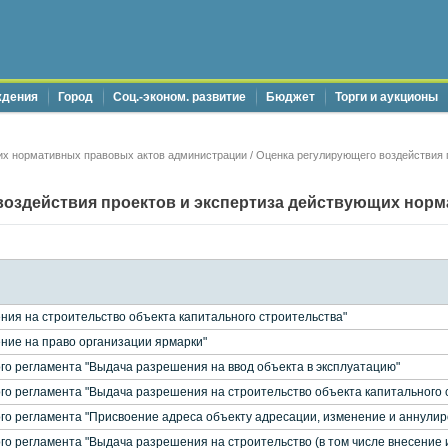
ждения
Город
Соц.-эконом. развитие
Бюджет
Торги и аукционы
их нормативных правовых актов администрации
/ Оценка регулирующего воздействия 
воздействия проектов и экспертиза действующих нор
ия на строительство объекта капитального строительства"
ие на право организации ярмарки"
о регламента "Выдача разрешения на ввод объекта в эксплуатацию"
о регламента "Выдача разрешения на строительство объекта капитального 
о регламента "Присвоение адреса объекту адресации, изменение и аннулиро
о регламента "Выдача разрешения на строительство (в том числе внесение